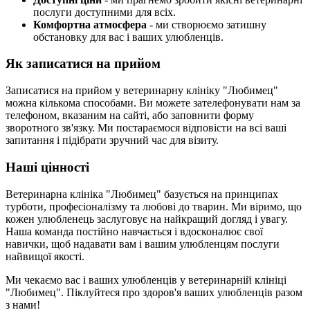
послуги доступними для всіх.
Комфортна атмосфера
- ми створюємо затишну
обстановку для вас і ваших улюбленців.
Як записатися на прийом
Записатися на прийом у ветеринарну клініку "Любимец"
можна кількома способами. Ви можете зателефонувати нам за
телефоном, вказаним на сайті, або заповнити форму
зворотного зв'язку. Ми постараємося відповісти на всі ваші
запитання і підібрати зручний час для візиту.
Наші цінності
Ветеринарна клініка "Любимец" базується на принципах
турботи, професіоналізму та любові до тварин. Ми віримо, що
кожен улюбленець заслуговує на найкращий догляд і увагу.
Наша команда постійно навчається і вдосконалює свої
навички, щоб надавати вам і вашим улюбленцям послуги
найвищої якості.
Ми чекаємо вас і ваших улюбленців у ветеринарній клініці
"Любимец". Піклуйтеся про здоров'я ваших улюбленців разом
з нами!