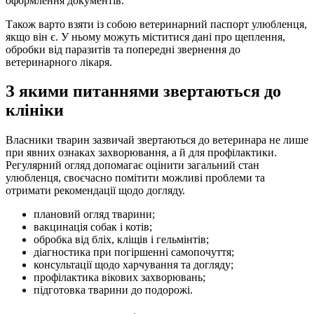
оформлення документів.
Також варто взяти із собою ветеринарний паспорт улюбленця,
якщо він є. У ньому можуть міститися дані про щеплення,
обробки від паразитів та попередні звернення до
ветеринарного лікаря.
З якими питаннями звертаються до
клініки
Власники тварин зазвичай звертаються до ветеринара не лише
при явних ознаках захворювання, а й для профілактики.
Регулярний огляд допомагає оцінити загальний стан
улюбленця, своєчасно помітити можливі проблеми та
отримати рекомендації щодо догляду.
плановий огляд тварини;
вакцинація собак і котів;
обробка від бліх, кліщів і гельмінтів;
діагностика при погіршенні самопочуття;
консультації щодо харчування та догляду;
профілактика вікових захворювань;
підготовка тварини до подорожі.