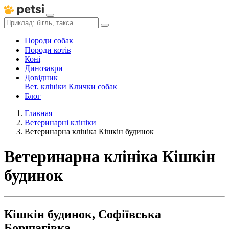
Породи собак
Породи котів
Коні
Динозаври
Довідник
Вет. клініки
Клички собак
Блог
Главная
Ветеринарні клініки
Ветеринарна клініка Кішкін будинок
Ветеринарна клініка Кішкін
будинок
Кішкін будинок, Софіївська
Борщагівка