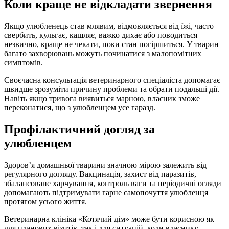
Коли краще не відкладати звернення
Якщо улюбленець став млявим, відмовляється від їжі, часто
свербить, кульгає, кашляє, важко дихає або поводиться
незвично, краще не чекати, поки стан погіршиться. У тварин
багато захворювань можуть починатися з малопомітних
симптомів.
Своєчасна консультація ветеринарного спеціаліста допомагає
швидше зрозуміти причину проблеми та обрати подальші дії.
Навіть якщо тривога виявиться марною, власник зможе
переконатися, що з улюбленцем усе гаразд.
Профілактичний догляд за
улюбленцем
Здоров’я домашньої тварини значною мірою залежить від
регулярного догляду. Вакцинація, захист від паразитів,
збалансоване харчування, контроль ваги та періодичні огляди
допомагають підтримувати гарне самопочуття улюбленця
протягом усього життя.
Ветеринарна клініка «Котячий дім» може бути корисною як
для планових візитів, так і для ситуацій, коли власнику