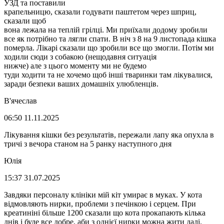
УЗД та поставили
крапельницю, сказали годувати паштетом через шприц,
сказали щоб
вона лежала на теплій грілці. Ми приїхали додому зробили
все як потрібно та лягли спати. В ніч з 8 на 9 листопада кішка
померла. Лікарі сказали що зробили все що змогли. Потім ми
ходили сюди з собакою (нещодавня ситуація
нижче) але з цього моменту ми не будемо
туди ходити та не хочемо щоб інші тваринки там лікувалися,
заради безпеки ваших домашніх улюбленців.
В'ячеслав
06:50 11.11.2025
Лікування кішки без результатів, пережали лапу яка опухла в
тричі з вечора станом на 5 ранку наступного дня
Юлія
15:37 31.07.2025
Завдяки персоналу клініки мій кіт умирає в муках. У кота
відмовляють нирки, проблеми з печінкою і серцем. При
креатиніні більше 1200 сказали що кота прокапають кілька
днів і буде все добре, аби з однієї нирки можна жити далі.