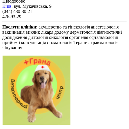
Цілодобово
Київ
,
вул. Мукачівська, 9
(044) 430-30-21
426-93-29
Послуги клініки:
акушерство та гінекологія
анестезіологія
вакцинація
виклик лікаря додому
дерматологія
діагностичні
дослідження
дієтологія
онкологія
ортопедія
офтальмологія
прийом і консультація
стоматологія
Терапия
травматологія
чіпування