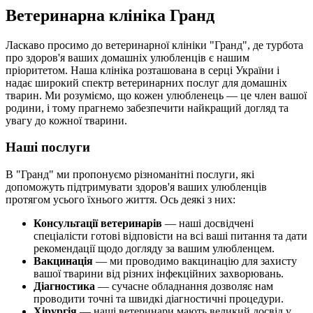
Ветеринарна клініка Гранд
Ласкаво просимо до ветеринарної клініки "Гранд", де турбота
про здоров'я ваших домашніх улюбленців є нашим
пріоритетом. Наша клініка розташована в серці України і
надає широкий спектр ветеринарних послуг для домашніх
тварин. Ми розуміємо, що кожен улюбленець — це член вашої
родини, і тому прагнемо забезпечити найкращий догляд та
увагу до кожної тварини.
Наші послуги
В "Гранд" ми пропонуємо різноманітні послуги, які
допоможуть підтримувати здоров'я ваших улюбленців
протягом усього їхнього життя. Ось деякі з них:
Консультації ветеринарів
— наші досвідчені
спеціалісти готові відповісти на всі ваші питання та дати
рекомендації щодо догляду за вашим улюбленцем.
Вакцинація
— ми проводимо вакцинацію для захисту
вашої тварини від різних інфекційних захворювань.
Діагностика
— сучасне обладнання дозволяє нам
проводити точні та швидкі діагностичні процедури.
Хірургія
— наші ветеринари мають великий досвід у