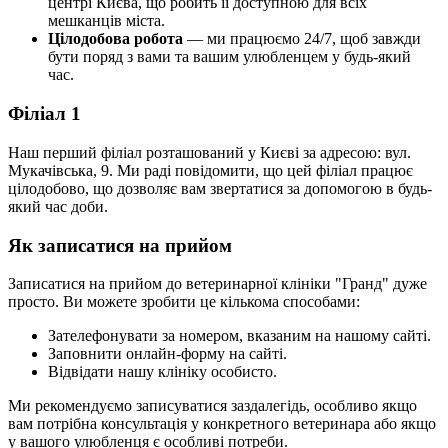
центрі Києва, що робить її доступною для всіх
мешканців міста.
Цілодобова робота
— ми працюємо 24/7, щоб завжди
бути поряд з вами та вашим улюбленцем у будь-який
час.
Філіал 1
Наш перший філіал розташований у Києві за адресою: вул.
Мукачівська, 9. Ми раді повідомити, що цей філіал працює
цілодобово, що дозволяє вам звертатися за допомогою в будь-
який час доби.
Як записатися на прийом
Записатися на прийом до ветеринарної клініки "Гранд" дуже
просто. Ви можете зробити це кількома способами:
Зателефонувати за номером, вказаним на нашому сайті.
Заповнити онлайн-форму на сайті.
Відвідати нашу клініку особисто.
Ми рекомендуємо записуватися заздалегідь, особливо якщо
вам потрібна консультація у конкретного ветеринара або якщо
у вашого улюбленця є особливі потреби.