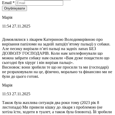
Email
*
Опублікувати
Марія
11:54 27.11.2025
Домовлялися з лікарем Катериною Володимирівною про
вирізання папіломи на задній лапці(пʼятому пальці) у собаки.
Але песику вирізали пʼяті пальці на задніх лапах БЕЗ
ДОЗВОЛУ ГОСПОДАРІВ. Коли нам зателефонували що
можна забрати собаку нам сказали «Вам дуже пощастило що
сьогодні був хірург і він вирізав пальці».
Висновок: вони зробили те що не просили та ми (господарі)
не розраховували на це, фізично, морально та фінансово ми не
були до цього готові.
Марія
11:53 27.11.2025
Також була жахлива ситуація два роки тому (2023 рік 8
листопада) Ми привели кішку до лікаря з проблемою (не
хотіла їсти, ходити в туалет, а також була блювота). Їй зробили