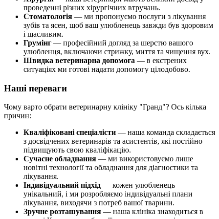
проведенні різних хірургічних втручань.
Стоматологія
— ми пропонуємо послуги з лікування
зубів та ясен, щоб ваш улюбленець завжди був здоровим
і щасливим.
Грумінг
— професійний догляд за шерстю вашого
улюбленця, включаючи стрижку, миття та чищення вух.
Швидка ветеринарна допомога
— в екстрених
ситуаціях ми готові надати допомогу цілодобово.
Наші переваги
Чому варто обрати ветеринарну клініку "Гранд"? Ось кілька
причин:
Кваліфіковані спеціалісти
— наша команда складається
з досвідчених ветеринарів та асистентів, які постійно
підвищують свою кваліфікацію.
Сучасне обладнання
— ми використовуємо лише
новітні технології та обладнання для діагностики та
лікування.
Індивідуальний підхід
— кожен улюбленець
унікальний, і ми розробляємо індивідуальні плани
лікування, виходячи з потреб вашої тварини.
Зручне розташування
— наша клініка знаходиться в