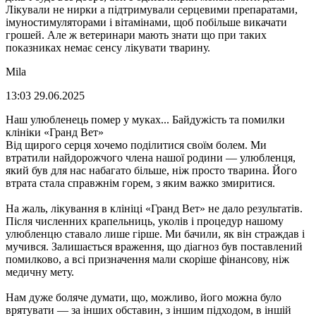
Лікували не нирки а підтримували серцевими препаратами,
імуностимуляторами і вітамінами, щоб побільше викачати
грошей. Але ж ветеринари мають знати що при таких
показниках немає сенсу лікувати тварину.
Mila
13:03 29.06.2025
Наш улюбленець помер у муках... Байдужість та помилки
клініки «Гранд Вет»
Від щирого серця хочемо поділитися своїм болем. Ми
втратили найдорожчого члена нашої родини — улюбленця,
який був для нас набагато більше, ніж просто тварина. Його
втрата стала справжнім горем, з яким важко змиритися.
На жаль, лікування в клініці «Гранд Вет» не дало результатів.
Після численних крапельниць, уколів і процедур нашому
улюбленцю ставало лише гірше. Ми бачили, як він страждав і
мучився. Залишається враження, що діагноз був поставлений
помилково, а всі призначення мали скоріше фінансову, ніж
медичну мету.
Нам дуже боляче думати, що, можливо, його можна було
врятувати — за інших обставин, з іншим підходом, в іншій