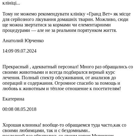
клініці...
Тому не можемо рекомендувати клініку «Гранд Вет» як місце
для серйозного лікування домашніх тварин. Можливо, сюди
ще можна звертатися за кормами чи елементарними
процедурами — але не за реальним порятунком життя.
Анатолий Юрченко
14:09 09.07.2024
Прекрасный , адекватный персонал! Много раз обращались со
своими животными и всегда подбирался верный курс
лечения. Полный спектр обсуживания, от анализов до
операций и содержания. Огромное спасибо за помощь и
любовь к животным и тёплое отношение к посетителям!
Екатерина
00:08 08.05.2018
Хорошая клиника! вообще-то обращаемся туда часто,как со
своими любимцами, так и с бездомными..
последний раз обратились со своим котом Мурчиком.