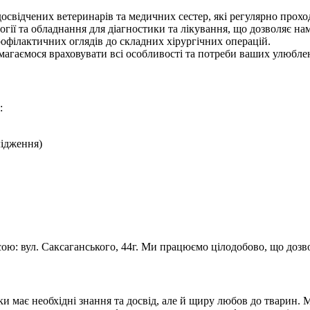
освідчених ветеринарів та медичних сестер, які регулярно прох
гії та обладнання для діагностики та лікування, що дозволяє на
філактичних оглядів до складних хірургічних операцій.
магаємося враховувати всі особливості та потреби ваших улюбле
:
лідження)
ою: вул. Саксаганського, 44г. Ми працюємо цілодобово, що дозвол
ки має необхідні знання та досвід, але й щиру любов до тварин