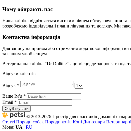
Чому обирають нас
Наша клініка відрізняється високим рівнем обслуговування та і
розробляємо індивідуальні плани лікування та догляду. Ми так
Контактна інформація
Для запису на прийом або отримання додаткової інформації ви м
за вашим улюбленцем.
Ветеринарна клініка "Dr Dolittle" - це місце, де здоров'я та щ
Відгуки клієнтів
Відгук
*
Ваше Імʼя
*
Email
*
Опублікувати
© 2013-2026 Простір для власників домашніх тварин 
Статті
Породи собак
Породи котів
Коні
Динозаври
Ветеринарні
Мова:
UA
|
RU