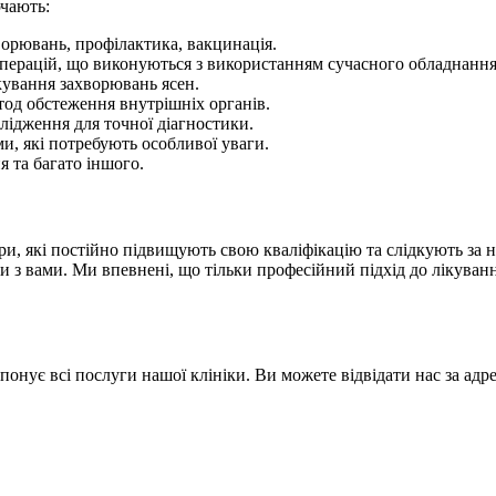
ючають:
ворювань, профілактика, вакцинація.
операцій, що виконуються з використанням сучасного обладнання
кування захворювань ясен.
тод обстеження внутрішніх органів.
ослідження для точної діагностики.
и, які потребують особливої уваги.
я та багато іншого.
ри, які постійно підвищують свою кваліфікацію та слідкують за 
и з вами. Ми впевнені, що тільки професійний підхід до лікуванн
понує всі послуги нашої клініки. Ви можете відвідати нас за адр