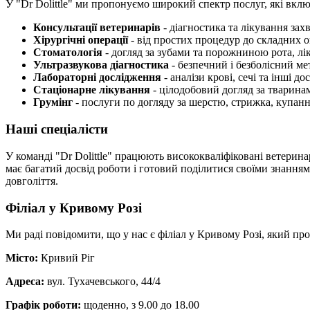
У "Dr Dolittle" ми пропонуємо широкий спектр послуг, які вкл
Консультації ветеринарів
- діагностика та лікування зах
Хірургічні операції
- від простих процедур до складних 
Стоматологія
- догляд за зубами та порожниною рота, лі
Ультразвукова діагностика
- безпечний і безболісний ме
Лабораторні дослідження
- аналізи крові, сечі та інші д
Стаціонарне лікування
- цілодобовий догляд за тваринам
Грумінг
- послуги по догляду за шерстю, стрижка, купанн
Наші спеціалісти
У команді "Dr Dolittle" працюють висококваліфіковані ветерина
має багатий досвід роботи і готовий поділитися своїми знанням
довголіття.
Філіал у Кривому Розі
Ми раді повідомити, що у нас є філіал у Кривому Розі, який про
Місто:
Кривий Ріг
Адреса:
вул. Тухачевського, 44/4
Графік роботи:
щоденно, з 9.00 до 18.00