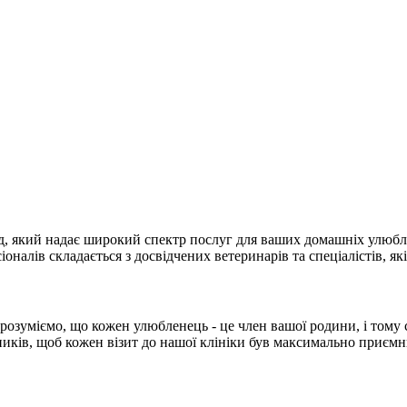
лад, який надає широкий спектр послуг для ваших домашніх улюб
оналів складається з досвідчених ветеринарів та спеціалістів, як
 розуміємо, що кожен улюбленець - це член вашої родини, і тому
иків, щоб кожен візит до нашої клініки був максимально приємн