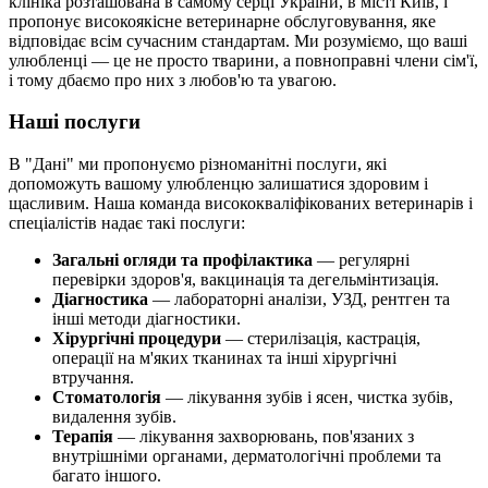
клініка розташована в самому серці України, в місті Київ, і
пропонує високоякісне ветеринарне обслуговування, яке
відповідає всім сучасним стандартам. Ми розуміємо, що ваші
улюбленці — це не просто тварини, а повноправні члени сім'ї,
і тому дбаємо про них з любов'ю та увагою.
Наші послуги
В "Дані" ми пропонуємо різноманітні послуги, які
допоможуть вашому улюбленцю залишатися здоровим і
щасливим. Наша команда висококваліфікованих ветеринарів і
спеціалістів надає такі послуги:
Загальні огляди та профілактика
— регулярні
перевірки здоров'я, вакцинація та дегельмінтизація.
Діагностика
— лабораторні аналізи, УЗД, рентген та
інші методи діагностики.
Хірургічні процедури
— стерилізація, кастрація,
операції на м'яких тканинах та інші хірургічні
втручання.
Стоматологія
— лікування зубів і ясен, чистка зубів,
видалення зубів.
Терапія
— лікування захворювань, пов'язаних з
внутрішніми органами, дерматологічні проблеми та
багато іншого.