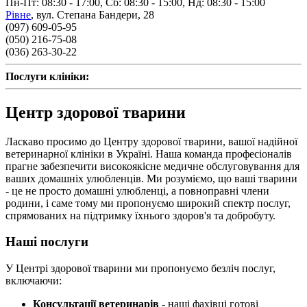
Пн-Пт: 08:30 - 17:00, Сб: 08:30 - 15:00, Нд: 08:30 - 15:00
Рівне
,
вул. Степана Бандери, 28
(097) 609-05-95
(050) 216-75-08
(036) 263-30-22
Послуги клініки:
Центр здорової тварини
Ласкаво просимо до Центру здорової тварини, вашої надійної
ветеринарної клініки в Україні. Наша команда професіоналів
прагне забезпечити високоякісне медичне обслуговування для
ваших домашніх улюбленців. Ми розуміємо, що ваші тварини
- це не просто домашні улюбленці, а повноправні члени
родини, і саме тому ми пропонуємо широкий спектр послуг,
спрямованих на підтримку їхнього здоров'я та добробуту.
Наші послуги
У Центрі здорової тварини ми пропонуємо безліч послуг,
включаючи:
Консультації ветеринарів
- наші фахівці готові