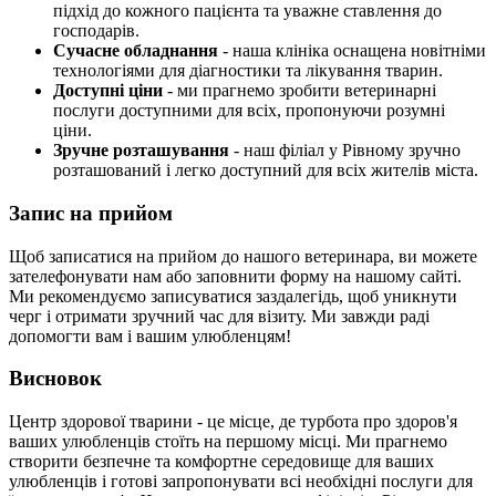
підхід до кожного пацієнта та уважне ставлення до
господарів.
Сучасне обладнання
- наша клініка оснащена новітніми
технологіями для діагностики та лікування тварин.
Доступні ціни
- ми прагнемо зробити ветеринарні
послуги доступними для всіх, пропонуючи розумні
ціни.
Зручне розташування
- наш філіал у Рівному зручно
розташований і легко доступний для всіх жителів міста.
Запис на прийом
Щоб записатися на прийом до нашого ветеринара, ви можете
зателефонувати нам або заповнити форму на нашому сайті.
Ми рекомендуємо записуватися заздалегідь, щоб уникнути
черг і отримати зручний час для візиту. Ми завжди раді
допомогти вам і вашим улюбленцям!
Висновок
Центр здорової тварини - це місце, де турбота про здоров'я
ваших улюбленців стоїть на першому місці. Ми прагнемо
створити безпечне та комфортне середовище для ваших
улюбленців і готові запропонувати всі необхідні послуги для