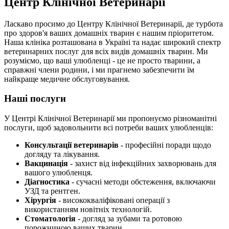
Центр Клінічної Ветеринарії
Ласкаво просимо до Центру Клінічної Ветеринарії, де турбота
про здоров'я ваших домашніх тварин є нашим пріоритетом.
Наша клініка розташована в Україні та надає широкий спектр
ветеринарних послуг для всіх видів домашніх тварин. Ми
розуміємо, що ваші улюбленці - це не просто тварини, а
справжні члени родини, і ми прагнемо забезпечити їм
найкраще медичне обслуговування.
Наші послуги
У Центрі Клінічної Ветеринарії ми пропонуємо різноманітні
послуги, щоб задовольнити всі потреби ваших улюбленців:
Консультації ветеринарів
- професійні поради щодо
догляду та лікування.
Вакцинація
- захист від інфекційних захворювань для
вашого улюбленця.
Діагностика
- сучасні методи обстеження, включаючи
УЗД та рентген.
Хірургія
- висококваліфіковані операції з
використанням новітніх технологій.
Стоматологія
- догляд за зубами та ротовою
порожниною ваших тварин.