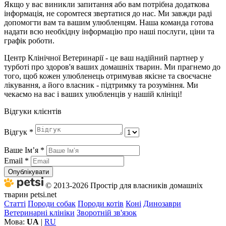
Якщо у вас виникли запитання або вам потрібна додаткова
інформація, не соромтеся звертатися до нас. Ми завжди раді
допомогти вам та вашим улюбленцям. Наша команда готова
надати всю необхідну інформацію про наші послуги, ціни та
графік роботи.
Центр Клінічної Ветеринарії - це ваш надійний партнер у
турботі про здоров'я ваших домашніх тварин. Ми прагнемо до
того, щоб кожен улюбленець отримував якісне та своєчасне
лікування, а його власник - підтримку та розуміння. Ми
чекаємо на вас і ваших улюбленців у нашій клініці!
Відгуки клієнтів
Відгук
*
Ваше Імʼя
*
Email
*
Опублікувати
© 2013-2026 Простір для власників домашніх
тварин petsi.net
Статті
Породи собак
Породи котів
Коні
Динозаври
Ветеринарні клініки
Зворотній зв'язок
Мова:
UA
|
RU