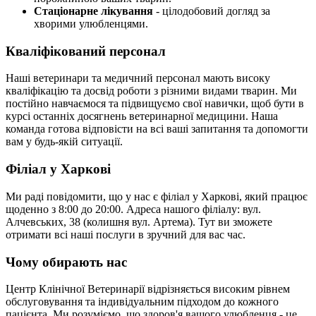
Стаціонарне лікування
- цілодобовий догляд за
хворими улюбленцями.
Кваліфікований персонал
Наші ветеринари та медичний персонал мають високу
кваліфікацію та досвід роботи з різними видами тварин. Ми
постійно навчаємося та підвищуємо свої навички, щоб бути в
курсі останніх досягнень ветеринарної медицини. Наша
команда готова відповісти на всі ваші запитання та допомогти
вам у будь-якій ситуації.
Філіал у Харкові
Ми раді повідомити, що у нас є філіал у Харкові, який працює
щоденно з 8:00 до 20:00. Адреса нашого філіалу: вул.
Алчевських, 38 (колишня вул. Артема). Тут ви зможете
отримати всі наші послуги в зручний для вас час.
Чому обирають нас
Центр Клінічної Ветеринарії відрізняється високим рівнем
обслуговування та індивідуальним підходом до кожного
пацієнта. Ми розуміємо, що здоров'я вашого улюбленця - це