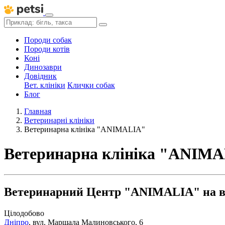
Породи собак
Породи котів
Коні
Динозаври
Довідник
Вет. клініки
Клички собак
Блог
Главная
Ветеринарні клініки
Ветеринарна клініка "ANIMALIA"
Ветеринарна клініка "ANIM
Ветеринарний Центр "ANIMALIA" на ву
Цілодобово
Дніпро
,
вул. Маршала Малиновського, 6