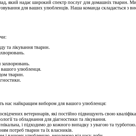
д, який надає широкий спектр послуг для домашніх тварин. Ми 
вування для ваших улюбленців. Наша команда складається з висок
чи:
ду та лікування тварин.
ахворювань.
я захворювань.
 вашого улюбленця.
дом тварин.
агностики.
ять нас найкращим вибором для вашого улюбленця:
освідчених ветеринарів, які постійно підвищують свою кваліфіка
логії та обладнання для діагностики та лікування.
нікальна, і підходимо до кожного випадку з увагою та турботою
ням потреб тварин та їх власників.
ам і вашому улюбленцю, незалежно від часу доби.