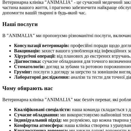
Ветеринарна клініка "ANIMALIA" - це сучасний медичний закла
частина вашого життя, і прагнемо забезпечити найкраще обслуго
допомогти вашій тварині в будь-який час.
Наші послуги
В "ANIMALIA" ми пропонуємо різноманітні послуги, включаю
Консультації ветеринарів:
професійні поради щодо догля
Вакцинація:
захист вашого улюбленця від інфекційних з
Хірургічні операції:
від планових до екстрених втручань.
Діагностика:
сучасне обладнання для точного визначенн
Стоматологія:
догляд за зубами та ротовою порожниною
Грумінг:
послуги з догляду за шерстю та зовнішнім вигля
Лабораторні дослідження:
аналізи та тести для точної ді
Чому обирають нас
Ветеринарна клініка "ANIMALIA" має безліч переваг, які робл
Кваліфіковані спеціалісти:
наша команда складається з д
Сучасне обладнання:
ми використовуємо найновіші техно
Індивідуальний підхід:
ми розуміємо, що кожна тварина у
Комфортна атмосфера:
наша клініка створена з урахуван
Круглосуточна допомога:
ми завжди готові допомогти в