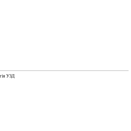
гія
УЗД