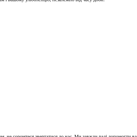
м, не соромтеся звертатися до нас. Ми завжди раді допомогти в