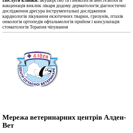
Послуги клініки:
акушерство та гінекологія
анестезіологія
вакцинація
виклик лікаря додому
дерматологія
діагностичні
дослідження
дресура
інструментальні дослідження
кардиологія
лікування екзотичних тварин, гризунів, птахів
онкологія
ортопедія
офтальмологія
прийом і консультація
стоматологія
Терапия
чіпування
Мережа ветеринарних центрів Алден-
Вет