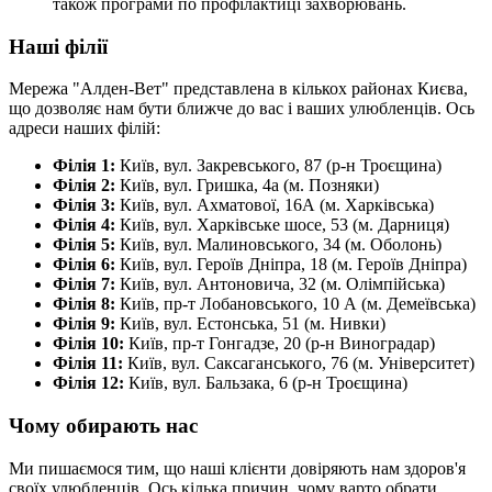
також програми по профілактиці захворювань.
Наші філії
Мережа "Алден-Вет" представлена в кількох районах Києва,
що дозволяє нам бути ближче до вас і ваших улюбленців. Ось
адреси наших філій:
Філія 1:
Київ, вул. Закревського, 87 (р-н Троєщина)
Філія 2:
Київ, вул. Гришка, 4а (м. Позняки)
Філія 3:
Київ, вул. Ахматової, 16А (м. Харківська)
Філія 4:
Київ, вул. Харківське шосе, 53 (м. Дарниця)
Філія 5:
Київ, вул. Малиновського, 34 (м. Оболонь)
Філія 6:
Київ, вул. Героїв Дніпра, 18 (м. Героїв Дніпра)
Філія 7:
Київ, вул. Антоновича, 32 (м. Олімпійська)
Філія 8:
Київ, пр-т Лобановського, 10 А (м. Демеївська)
Філія 9:
Київ, вул. Естонська, 51 (м. Нивки)
Філія 10:
Київ, пр-т Гонгадзе, 20 (р-н Виноградар)
Філія 11:
Київ, вул. Саксаганського, 76 (м. Університет)
Філія 12:
Київ, вул. Бальзака, 6 (р-н Троєщина)
Чому обирають нас
Ми пишаємося тим, що наші клієнти довіряють нам здоров'я
своїх улюбленців. Ось кілька причин, чому варто обрати