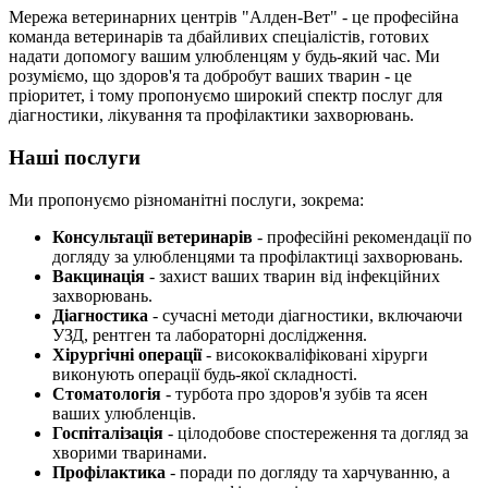
Мережа ветеринарних центрів "Алден-Вет" - це професійна
команда ветеринарів та дбайливих спеціалістів, готових
надати допомогу вашим улюбленцям у будь-який час. Ми
розуміємо, що здоров'я та добробут ваших тварин - це
пріоритет, і тому пропонуємо широкий спектр послуг для
діагностики, лікування та профілактики захворювань.
Наші послуги
Ми пропонуємо різноманітні послуги, зокрема:
Консультації ветеринарів
- професійні рекомендації по
догляду за улюбленцями та профілактиці захворювань.
Вакцинація
- захист ваших тварин від інфекційних
захворювань.
Діагностика
- сучасні методи діагностики, включаючи
УЗД, рентген та лабораторні дослідження.
Хірургічні операції
- висококваліфіковані хірурги
виконують операції будь-якої складності.
Стоматологія
- турбота про здоров'я зубів та ясен
ваших улюбленців.
Госпіталізація
- цілодобове спостереження та догляд за
хворими тваринами.
Профілактика
- поради по догляду та харчуванню, а