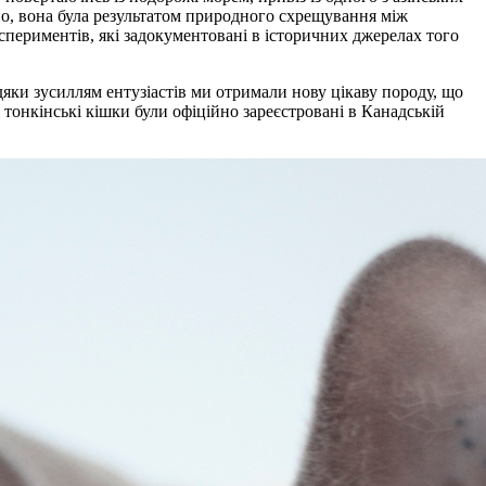
рно, вона була результатом природного схрещування між
периментів, які задокументовані в історичних джерелах того
дяки зусиллям ентузіастів ми отримали нову цікаву породу, що
 тонкінські кішки були офіційно зареєстровані в Канадській