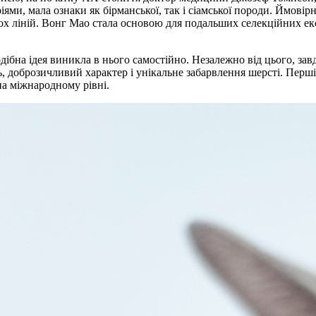
ріями, мала ознаки як бірманської, так і сіамської породи. Ймові
 ліній. Вонг Мао стала основою для подальших селекційних екс
ібна ідея виникла в нього самостійно. Незалежно від цього, зав
, доброзичливий характер і унікальне забарвлення шерсті. Перші
на міжнародному рівні.