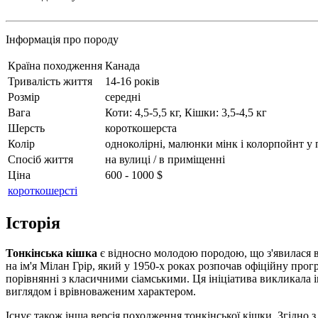
Інформація про породу
Країна походження
Канада
Тривалість життя
14-16 років
Розмір
середні
Вага
Коти: 4,5-5,5 кг, Кішки: 3,5-4,5 кг
Шерсть
короткошерста
Колір
одноколірні, малюнки мінк і колорпойнт у
Спосіб життя
на вулиці / в приміщенні
Ціна
600 - 1000 $
короткошерсті
Історія
Тонкінська кішка
є відносно молодою породою, що з'явилася в
на ім'я Мілан Грір, який у 1950-х роках розпочав офіційну про
порівнянні з класичними сіамськими. Ця ініціатива викликала 
виглядом і врівноваженим характером.
Існує також інша версія походження тонкінської кішки. Згідно 