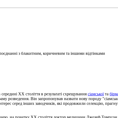
 поєднанні з блакитним, коричневим та іншими відтінками
 середині XX століття в результаті схрещування
сіамської
та
бірм
граму розведення. Він запропонував назвати нову породу "сіамсь
інтерес серед інших заводчиків, які продовжили селекцію, прагну
з нею, на початку XX століття доктор медицини Джозеф Томпсон, 