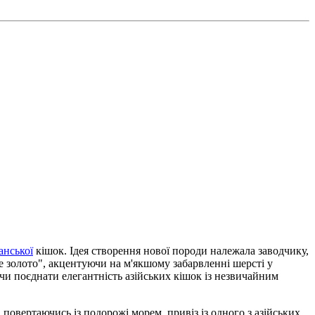
анської
кішок. Ідея створення нової породи належала заводчику,
ке золото", акцентуючи на м'якшому забарвленні шерсті у
чи поєднати елегантність азійських кішок із незвичайним
повертаючись із подорожі морем, привіз із одного з азійських