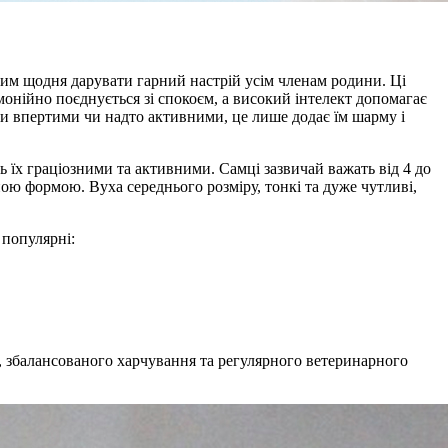
ним щодня дарувати гарний настрій усім членам родини. Ці
монійно поєднується зі спокоєм, а високий інтелект допомагає
ути впертими чи надто активними, це лише додає їм шарму і
ь їх граціозними та активними. Самці зазвичай важать від 4 до
ною формою. Вуха середнього розміру, тонкі та дуже чутливі,
 популярні:
у, збалансованого харчування та регулярного ветеринарного