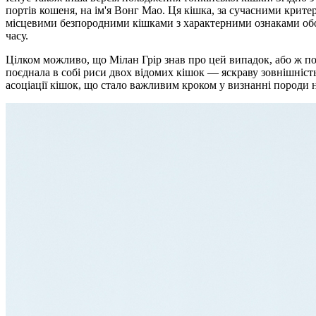
портів кошеня, на ім'я Вонг Мао. Ця кішка, за сучасними крите
місцевими безпородними кішками з характерними ознаками обох
часу.
Цілком можливо, що Мілан Грір знав про цей випадок, або ж под
поєднала в собі риси двох відомих кішок — яскраву зовнішність
асоціації кішок, що стало важливим кроком у визнанні породи 