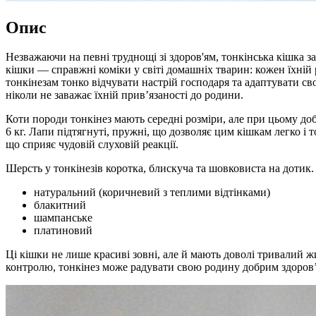
Опис
Незважаючи на певні труднощі зі здоров'ям, тонкінська кішка 
кішки — справжні коміки у світі домашніх тварин: кожен їхній 
тонкінезам тонко відчувати настрій господаря та адаптувати св
ніколи не заважає їхній прив’язаності до родини.
Коти породи тонкінез мають середні розміри, але при цьому доб
6 кг. Лапи підтягнуті, пружні, що дозволяє цим кішкам легко і
що сприяє чудовій слуховій реакції.
Шерсть у тонкінезів коротка, блискуча та шовковиста на дотик.
натуральний (коричневий з теплими відтінками)
блакитний
шампанське
платиновий
Ці кішки не лише красиві зовні, але й мають доволі тривалий 
контролю, тонкінез може радувати свою родину добрим здоров’