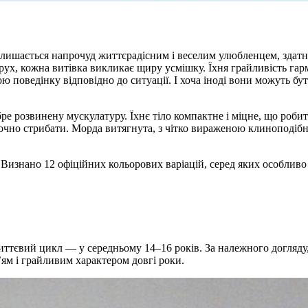
залишається напрочуд життєрадісним і веселим улюбленцем, здат
рух, кожна витівка викликає щиру усмішку. Їхня грайливість гар
ою поведінку відповідно до ситуації. І хоча іноді вони можуть б
ре розвинену мускулатуру. Їхнє тіло компактне і міцне, що робит
 точно стрибати. Морда витягнута, з чітко вираженою клиноподіб
 Визнано 12 офіційних кольорових варіацій, серед яких особливо
життєвий цикл — у середньому 14–16 років. За належного догляд
ям і грайливим характером довгі роки.