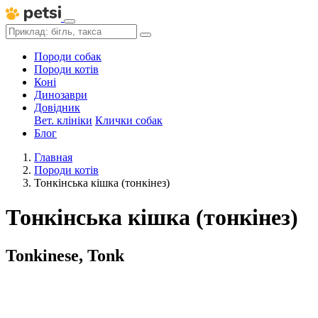
Породи собак
Породи котів
Коні
Динозаври
Довідник
Вет. клініки
Клички собак
Блог
Главная
Породи котів
Тонкінська кішка (тонкінез)
Тонкінська кішка (тонкінез)
Tonkinese, Tonk