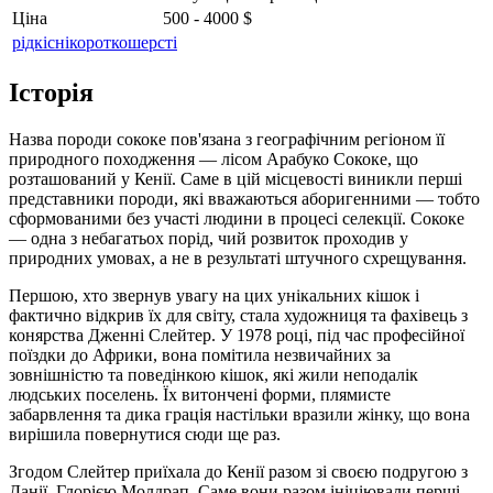
Ціна
500 - 4000 $
рідкісні
короткошерсті
Історія
Назва породи сококе пов'язана з географічним регіоном її
природного походження — лісом Арабуко Сококе, що
розташований у Кенії. Саме в цій місцевості виникли перші
представники породи, які вважаються аборигенними — тобто
сформованими без участі людини в процесі селекції. Сококе
— одна з небагатьох порід, чий розвиток проходив у
природних умовах, а не в результаті штучного схрещування.
Першою, хто звернув увагу на цих унікальних кішок і
фактично відкрив їх для світу, стала художниця та фахівець з
конярства Дженні Слейтер. У 1978 році, під час професійної
поїздки до Африки, вона помітила незвичайних за
зовнішністю та поведінкою кішок, які жили неподалік
людських поселень. Їх витончені форми, плямисте
забарвлення та дика грація настільки вразили жінку, що вона
вирішила повернутися сюди ще раз.
Згодом Слейтер приїхала до Кенії разом зі своєю подругою з
Данії, Глорією Молдрап. Саме вони разом ініціювали перші