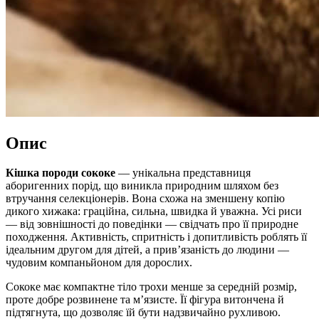
Опис
Кішка породи сококе
— унікальна представниця
аборигенних порід, що виникла природним шляхом без
втручання селекціонерів. Вона схожа на зменшену копію
дикого хижака: граційна, сильна, швидка й уважна. Усі риси
— від зовнішності до поведінки — свідчать про її природне
походження. Активність, спритність і допитливість роблять її
ідеальним другом для дітей, а прив’язаність до людини —
чудовим компаньйоном для дорослих.
Сококе має компактне тіло трохи менше за середній розмір,
проте добре розвинене та м’язисте. Її фігура витончена й
підтягнута, що дозволяє їй бути надзвичайно рухливою.