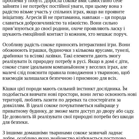
проблеми у побуті. Доросла сококе вміє самостійно себе
зайняти і не потребує постійної уваги, при цьому вона з
радістю візьме участь у спільних іграх, якщо ви проявите
ініціативу. Агресія їй не притаманна, навпаки – ця порода
славиться доброзичливістю та ніжністю. Вони сильно
прив’язуються до своєї родини, охоче проявляють ласку і
шукають емоційний контакт із кожним, хто мешкає поруч.
Особливу радість сококе приносять інтерактивні ігри. Вони
обожнюють іграшки, будиночки з кількома ярусами, тунелі,
драбинки та всілякі лазівки. Такі елементи дають змогу
реалізувати їх природну потребу в русі. Якщо в домі є діти,
сококе стане ідеальним компаньйоном у веселих іграх, але
малечі слід пояснити правила поводження з твариною, щоб
взаємодія залишалася безпечною і приємною для всіх.
Кішки цієї породи мають сильний інстинкт дослідника. Їм
подобається вивчати нові простори, вони легко освоюють нові
території, люблять лазити по деревах та спостерігати за
довкіллям. В ідеалі сококе почуватиметься найкраще у
приватному будинку, де зможе мати доступ до двору або саду.
Це дозволить їй реалізувати свої природні потреби без шкоди
для безпеки.
З іншими домашніми тваринами сококе зазвичай ладнає
добре, особливо якщо знайомство відбувається поступово.