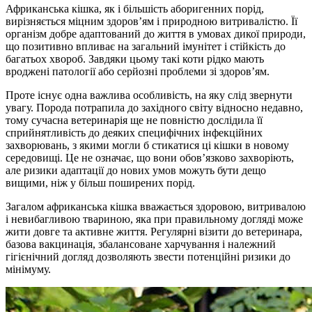
Африканська кішка, як і більшість аборигенних порід,
вирізняється міцним здоров’ям і природною витривалістю. Її
організм добре адаптований до життя в умовах дикої природи,
що позитивно впливає на загальний імунітет і стійкість до
багатьох хвороб. Завдяки цьому такі коти рідко мають
вроджені патології або серйозні проблеми зі здоров’ям.
Проте існує одна важлива особливість, на яку слід звернути
увагу. Порода потрапила до західного світу відносно недавно,
тому сучасна ветеринарія ще не повністю дослідила її
сприйнятливість до деяких специфічних інфекційних
захворювань, з якими могли б стикатися ці кішки в новому
середовищі. Це не означає, що вони обов’язково захворіють,
але ризики адаптації до нових умов можуть бути дещо
вищими, ніж у більш поширених порід.
Загалом африканська кішка вважається здоровою, витривалою
і невибагливою твариною, яка при правильному догляді може
жити довге та активне життя. Регулярні візити до ветеринара,
базова вакцинація, збалансоване харчування і належний
гігієнічний догляд дозволяють звести потенційні ризики до
мінімуму.