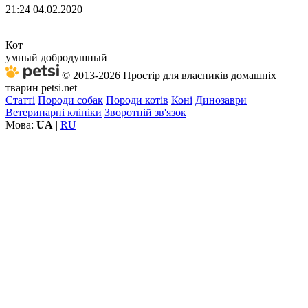
21:24 04.02.2020
Кот
умный добродушный
© 2013-2026 Простір для власників домашніх
тварин petsi.net
Статті
Породи собак
Породи котів
Коні
Динозаври
Ветеринарні клініки
Зворотній зв'язок
Мова:
UA
|
RU