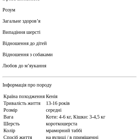
Розум
Загальне здоровʼя
Випадіння шерсті
Відношення до дітей
Відношення з собаками
Любов до мʼяукання
Інформація про породу
Країна походження
Кенія
Тривалість життя
13-16 років
Розмір
середні
Вага
Коти: 4-6 кг, Кішки: 3-4,5 кг
Шерсть
короткошерста
Колір
мраморний таббі
Спосіб життя
на вулиці / в приміщенні