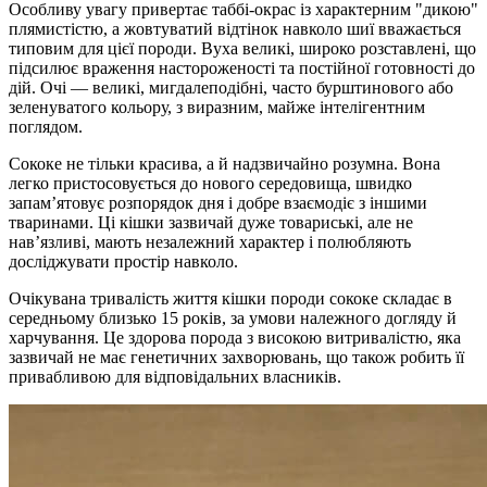
Особливу увагу привертає таббі-окрас із характерним "дикою"
плямистістю, а жовтуватий відтінок навколо шиї вважається
типовим для цієї породи. Вуха великі, широко розставлені, що
підсилює враження настороженості та постійної готовності до
дій. Очі — великі, мигдалеподібні, часто бурштинового або
зеленуватого кольору, з виразним, майже інтелігентним
поглядом.
Сококе не тільки красива, а й надзвичайно розумна. Вона
легко пристосовується до нового середовища, швидко
запам’ятовує розпорядок дня і добре взаємодіє з іншими
тваринами. Ці кішки зазвичай дуже товариські, але не
нав’язливі, мають незалежний характер і полюбляють
досліджувати простір навколо.
Очікувана тривалість життя кішки породи сококе складає в
середньому близько 15 років, за умови належного догляду й
харчування. Це здорова порода з високою витривалістю, яка
зазвичай не має генетичних захворювань, що також робить її
привабливою для відповідальних власників.