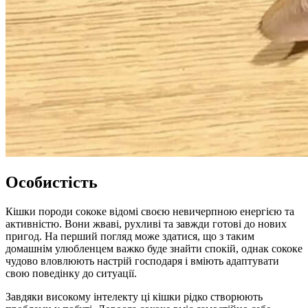
Особистість
Кішки породи сококе відомі своєю невичерпною енергією та
активністю. Вони жваві, рухливі та завжди готові до нових
пригод. На перший погляд може здатися, що з таким
домашнім улюбленцем важко буде знайти спокій, однак сококе
чудово вловлюють настрій господаря і вміють адаптувати
свою поведінку до ситуації.
Завдяки високому інтелекту ці кішки рідко створюють