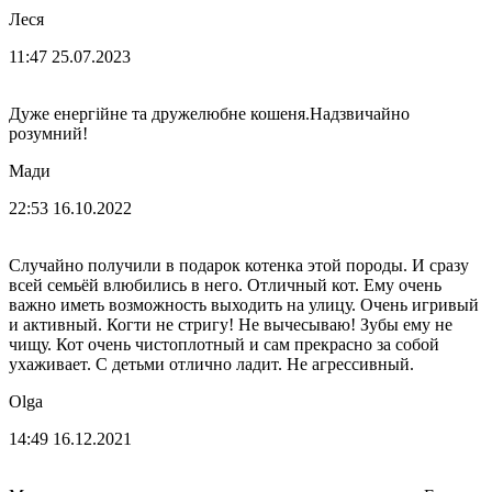
Леся
11:47 25.07.2023
Дуже енергійне та дружелюбне кошеня.Надзвичайно
розумний!
Мади
22:53 16.10.2022
Случайно получили в подарок котенка этой породы. И сразу
всей семьёй влюбились в него. Отличный кот. Ему очень
важно иметь возможность выходить на улицу. Очень игривый
и активный. Когти не стригу! Не вычесываю! Зубы ему не
чищу. Кот очень чистоплотный и сам прекрасно за собой
ухаживает. С детьми отлично ладит. Не агрессивный.
Olga
14:49 16.12.2021