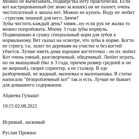
Можно не вычесывать, подшерстка нету практически. Если
кот кастрированный (не знаю за кошек) он не пахнет, очень
чистоплотный и запаха нет. Можно не купать. Воду не любит
- стресняк лишний для него. Зачем?
Зубы чистить каждый день? хммм...ну если рук не жалко то
можно попробовать. Моему 3 года зубы нормуль.
Подмешиваю в сушку специальный корм для зубов к
нормальному. Вет сказал на осмотре, что зубы в норме. Когти
не стригу, т.к. лазит по деревьям на участке и без когтей
убъется. Лучше иметь дома хорошие когтеточки - он их любит.
Кот очень умный, разговорчивый, обидчивый. Любит играть,
но он мышцовый (6кг в 3 года, причем размер средний и он
не жирный), скорее спринтер, а не сталкер. В еде
разборчивый, не жадный, малоежка и малопьюшка. В статье
написали "безпроблемный кот" так и есть. Лучше не бывает
для домашнего содержания.
Абдиева Гульшат
19:15 02.08.2021
Игривый, ласковый
Руслан Проквас