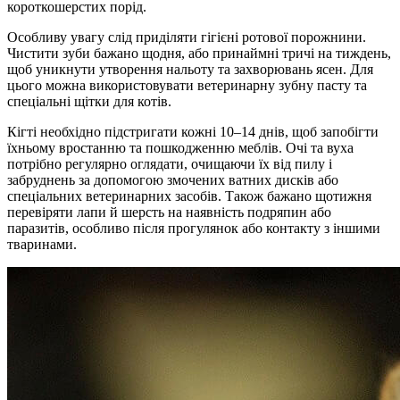
короткошерстих порід.
Особливу увагу слід приділяти гігієні ротової порожнини.
Чистити зуби бажано щодня, або принаймні тричі на тиждень,
щоб уникнути утворення нальоту та захворювань ясен. Для
цього можна використовувати ветеринарну зубну пасту та
спеціальні щітки для котів.
Кігті необхідно підстригати кожні 10–14 днів, щоб запобігти
їхньому вростанню та пошкодженню меблів. Очі та вуха
потрібно регулярно оглядати, очищаючи їх від пилу і
забруднень за допомогою змочених ватних дисків або
спеціальних ветеринарних засобів. Також бажано щотижня
перевіряти лапи й шерсть на наявність подряпин або
паразитів, особливо після прогулянок або контакту з іншими
тваринами.