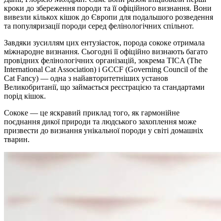
кроки до збереження породи та її офіційного визнання. Вони
вивезли кількох кішок до Європи для подальшого розведення
та популяризації породи серед фелінологічних спільнот.
Завдяки зусиллям цих ентузіасток, порода сококе отримала
міжнародне визнання. Сьогодні її офіційно визнають багато
провідних фелінологічних організацій, зокрема TICA (The
International Cat Association) і GCCF (Governing Council of the
Cat Fancy) — одна з найавторитетніших установ
Великобританії, що займається реєстрацією та стандартами
порід кішок.
Сококе — це яскравий приклад того, як гармонійне
поєднання дикої природи та людського захоплення може
призвести до визнання унікальної породи у світі домашніх
тварин.