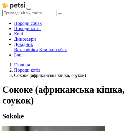
Породи собак
Породи котів
Коні
Динозаври
Довідник
Вет. клініки
Клички собак
Блог
Главная
Породи котів
Сококе (африканська кішка, соукок)
Сококе (африканська кішка,
соукок)
Sokoke