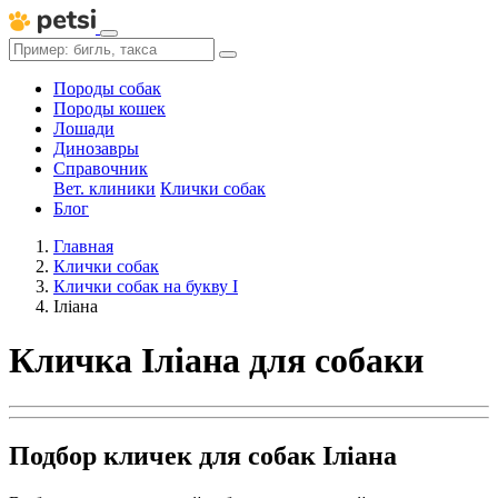
Породы собак
Породы кошек
Лошади
Динозавры
Справочник
Вет. клиники
Клички собак
Блог
Главная
Клички собак
Клички собак на букву І
Іліана
Кличка Іліана для собаки
Подбор кличек для собак Іліана