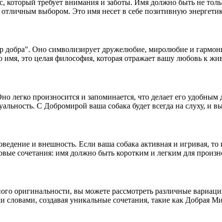
, который требует внимания и заботы. Имя должно быть не толь
т отличным выбором. Это имя несет в себе позитивную энергети
р добра". Оно символизирует дружелюбие, миролюбие и гармони
о имя, это целая философия, которая отражает вашу любовь к ж
но легко произносится и запоминается, что делает его удобным 
альность. С Добромирой ваша собака будет всегда на слуху, и в
оведение и внешность. Если ваша собака активная и игривая, то
овые сочетания: имя должно быть коротким и легким для произн
ного оригинальности, вы можете рассмотреть различные вариац
 словами, создавая уникальные сочетания, такие как Добрая М