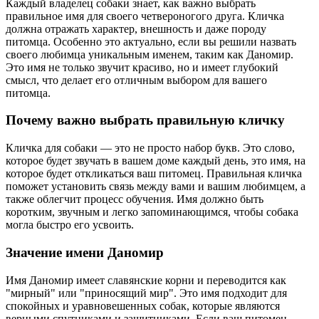
Каждый владелец собаки знает, как важно выбрать
правильное имя для своего четвероногого друга. Кличка
должна отражать характер, внешность и даже породу
питомца. Особенно это актуально, если вы решили назвать
своего любимца уникальным именем, таким как Даномир.
Это имя не только звучит красиво, но и имеет глубокий
смысл, что делает его отличным выбором для вашего
питомца.
Почему важно выбрать правильную кличку
Кличка для собаки — это не просто набор букв. Это слово,
которое будет звучать в вашем доме каждый день, это имя, на
которое будет откликаться ваш питомец. Правильная кличка
поможет установить связь между вами и вашим любимцем, а
также облегчит процесс обучения. Имя должно быть
коротким, звучным и легко запоминающимся, чтобы собака
могла быстро его усвоить.
Значение имени Даномир
Имя Даномир имеет славянские корни и переводится как
"мирный" или "приносящий мир". Это имя подходит для
спокойных и уравновешенных собак, которые являются
верными спутниками и защитниками. Если ваш питомец