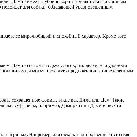
 Кличка Дамир имеет глубокие корни и может стать отличным
но подойдет для собаки, обладающей уравновешенным
ркиваете ее миролюбивый и спокойный характер. Кроме того,
ым. Дамир состоит из двух слогов, что делает его удобным
 Иногда питомцы могут проявлять предпочтение к определенным
зовать сокращенные формы, такие как Дима или Дам. Такие
тельные суффиксы, например, Дамирка или Дамирчик, что
их и игривых. Например, для овчарки или ротвейлера это имя