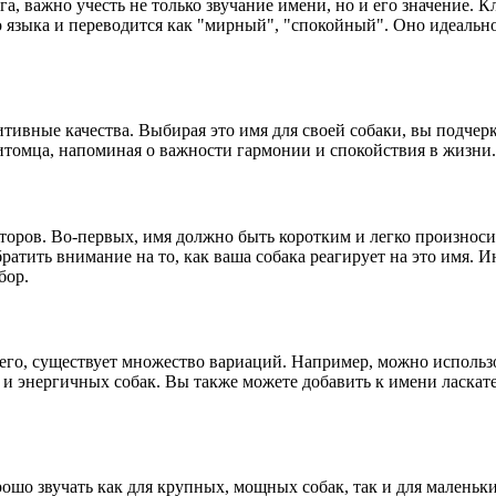
уга, важно учесть не только звучание имени, но и его значение.
о языка и переводится как "мирный", "спокойный". Оно идеаль
зитивные качества. Выбирая это имя для своей собаки, вы подче
питомца, напоминая о важности гармонии и спокойствия в жизни.
оров. Во-первых, имя должно быть коротким и легко произносим
братить внимание на то, как ваша собака реагирует на это имя.
бор.
 его, существует множество вариаций. Например, можно исполь
х и энергичных собак. Вы также можете добавить к имени ласка
ошо звучать как для крупных, мощных собак, так и для маленьк