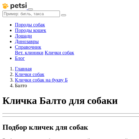
Породы собак
Породы кошек
Лошади
Динозавры
Справочник
Вет. клиники
Клички собак
Блог
Главная
Клички собак
Клички собак на букву Б
Балто
Кличка Балто для собаки
Подбор кличек для собак