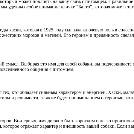
оторый может повлиять на вашу связь с питомцем. Правильное и
ье мы уделим особое внимание кличке "Балто", которая может ст
оды хаски, которая в 1925 году сыграла ключевую роль в спасен
 жестоких морозов и метелей. Его героизм и преданность сдела
кий смысл. Выбирая это имя для своей собаки, вы подчеркиваете 
 повседневного общения с питомцем.
я тех, кто обладает сильным характером и энергией. Хаски, мал
 силы и решимости, а также будет напоминанием о героизме, ко
кторов. Во-первых, имя должно быть коротким и легко произно
я, которое отражает характер и внешность вашей собаки. Если ва