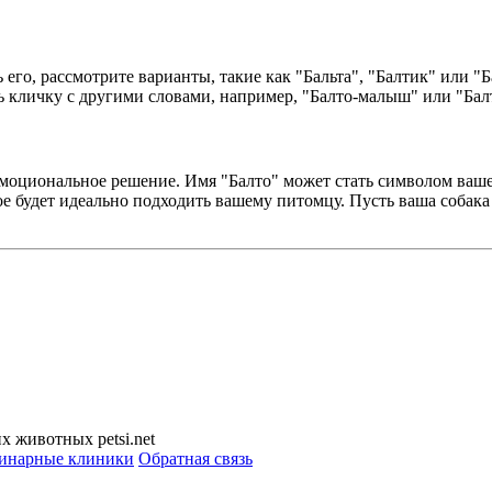
 его, рассмотрите варианты, такие как "Бальта", "Балтик" или "
 кличку с другими словами, например, "Балто-малыш" или "Балт
 эмоциональное решение. Имя "Балто" может стать символом ваш
ое будет идеально подходить вашему питомцу. Пусть ваша собака
 животных petsi.net
инарные клиники
Обратная связь