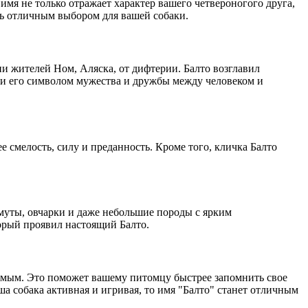
мя не только отражает характер вашего четвероногого друга,
ать отличным выбором для вашей собаки.
ии жителей Ном, Аляска, от дифтерии. Балто возглавил
ли его символом мужества и дружбы между человеком и
ее смелость, силу и преданность. Кроме того, кличка Балто
амуты, овчарки и даже небольшие породы с ярким
торый проявил настоящий Балто.
симым. Это поможет вашему питомцу быстрее запомнить свое
ша собака активная и игривая, то имя "Балто" станет отличным