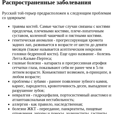
Распространенные заболевания
Русский той-терьер предрасположен к следующим проблемам
со здовроьем:
травмы костей. Самые частые случаи связаны с костями
предплечья, плечевыми костями, плече-лопаточным
суставом, коленной чашечкой и пястными костями.
генетическая аномалия - прогрессирующая хромота
задних лап, развивается в возрасте от шести до девяти
месяцев (также называется асептическим некрозом
головки бедренной кости). Еще одно название - болезнь
Легга-Кальве-Пертеса;
глазные болезни - катаракта и прогрессивная атрофия
сетчатки глаза, показывают себя не ранее чем в 5-ти
летнем возрасте. Коньюктивит возможен, в-принципе, в
любом возрасте;
проблемы с зубами - раннее появление зубного камня,
кариес, пародонтоз, кровоточивость десен, выпадение и
разрушение зубов;
невралгия - гидроцефалия, портосистемный анастомоз и
атлантоаксиальная нестабильность;
аллергия - как правило, наследственная;
болезни ЖКТ - переедание, панкреатиты, пищевые
отравления, запоры и поносы, холециститы, гастриты,