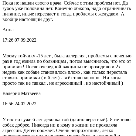
Пока не нашли своего врача. Сейчас с этим проблем нет. Да
зубов уже половина нет. Конечно обжора, надо ограничивать
питание, иначе переедает и тогда проблемы с желудком. А
вообще настоящий друг.
Анна
17:26 07.09.2022
Моему тойчику -15 лет , была аллергия , проблемы с печенью
раз в год ездила по больницам , потом выяснилось, что это от
прививок! После очередной вакцины не проходило и 2х
недель как собаке становилось плохо , как только перестала
ставить прививки ( в 6 лет) - всё стало хорошо . Ни когда
просто так не тявкал , не агрессивный , но настойчивый )
Валерия Матвеева
16:56 24.02.2022
У нас вот уже 6 лет девочка той (длиношерстный). Я не знаю
собак добрее. Никогда ни к кому в жизни не проявляла
агрессии. Детей обожает. Очень неприхотлива, легко
подстраивается под наш ритм, может быть и активной,и