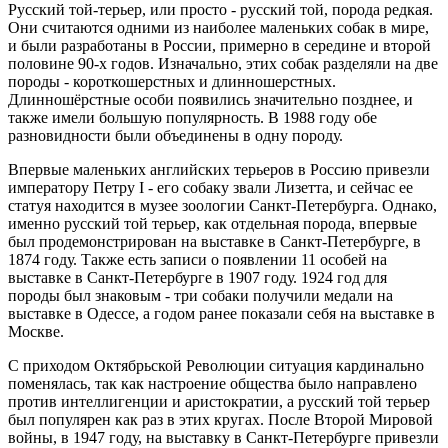
Русский той-терьер, или просто - русский той, порода редкая.
Они считаются одними из наиболее маленьких собак в мире,
и были разработаны в России, примерно в середине и второй
половине 90-х годов. Изначально, этих собак разделяли на две
породы - короткошерстных и длинношерстных.
Длинношёрстные особи появились значительно позднее, и
также имели большую популярность. В 1988 году обе
разновидности были объединены в одну породу.
Впервые маленьких английских терьеров в Россию привезли
императору Петру I - его собаку звали Лизетта, и сейчас ее
статуя находится в музее зоологии Санкт-Петербурга. Однако,
именно русский той терьер, как отдельная порода, впервые
был продемонстрирован на выставке в Санкт-Петербурге, в
1874 году. Также есть записи о появлении 11 особей на
выставке в Санкт-Петербурге в 1907 году. 1924 год для
породы был знаковым - три собаки получили медали на
выставке в Одессе, а годом ранее показали себя на выставке в
Москве.
С приходом Октябрьской Революции ситуация кардинально
поменялась, так как настроение общества было направлено
против интеллигенции и аристократии, а русский той терьер
был популярен как раз в этих кругах. После Второй Мировой
войны, в 1947 году, на выставку в Санкт-Петербурге привезли