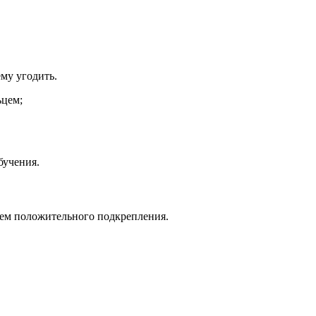
ему угодить.
ьцем;
бучения.
нием положительного подкрепления.