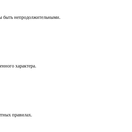
ны быть непродолжительными.
нного характера.
ятных правилах.