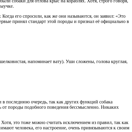
ыли собаки для отлова крыс на кораблях. Хотя, строго говоря,
выучке.
 Когда его спросили, как же они называются, он заявил: «Это
ервые принял стандарт этой породы и признал её официально в
 шелковистая, напоминает вату). Уши сложены, голова круглая,
 и в последнюю очередь, так как других функций собака
ать от породы подобного поведения бессмысленно. Никаких
. Хотя, это тоже можно считать исключением из правил, так как
нимают человека, его настроение, очень привязываются к своим