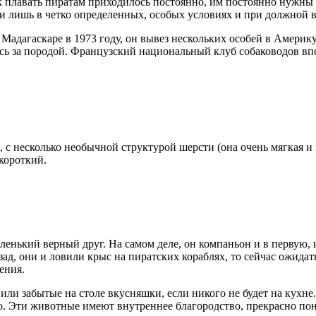
к плавать пиратам приходилось постоянно, им постоянно нужны б
и лишь в четко определенных, особых условиях и при должной 
адагаскаре в 1973 году, он вывез нескольких особей в Америку.
ось за породой. Французский национальный клуб собаководов вп
, с несколько необычной структурой шерсти (она очень мягкая и
короткий.
маленький верный друг. На самом деле, он компаньон и в первую,
азад, они и ловили крыс на пиратских кораблях, то сейчас ожид
ения.
 или забытые на столе вкусняшки, если никого не будет на кухне
ошо. Эти животные имеют внутреннее благородство, прекрасно по