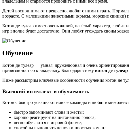
владельцам и стараются проводить с ними все время.
Детей воспринимают прекрасно, любят с ними играть. Нормал
возрасте. С маленькими животными (крысы, морские свинки) пр
Котон де тулеар имеет очень живой, весёлый характер, любит 
игр вполне будет достаточно. Они любят угождать своим хозяев
Обучение
Котон де тулеар — умная, дружелюбная и очень ориентирован
привязанностью к владельцу. Благодаря этому
котон де тулеар
Ниже рассмотрим ключевые особенности обучения котон де тул
Высокий интеллект и обучаемость
Котоны быстро усваивают новые команды и любят взаимодейст
быстро запоминают слова и жесты;
хорошо реагируют на интонацию голоса;
легко обучаются в игровой форме;
способны выполнять цепочки простых команд.