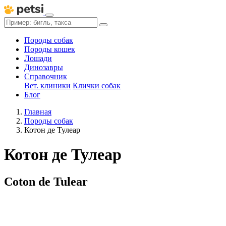
Породы собак
Породы кошек
Лошади
Динозавры
Справочник
Вет. клиники
Клички собак
Блог
Главная
Породы собак
Котон де Тулеар
Котон де Тулеар
Coton de Tulear