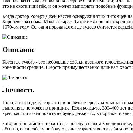
Главная база была основана на острове Святой Марии, и так ка
это не охотничий пёс, и он может выполнять подобные функци
Когда доктор Роберт Джей Рассел обнаружил этих питомцев на М
Королевская собака Мадагаскара». Такое имя прочно закрепил
1970-ом году. Сегодня порода котон де тулеар считается редкой.
Описание
Котон де тулеар - это небольшие собаки крепкого телосложения
конечности средние. Шерсть преимущественно длинная, хвост 
Личность
Порода котон де тулеар - это, в первую очередь, компаньон и 
выполнять не может в принципе. Если когда-то, 300–400 лет н
крыс ваш питомец ловить не будет, разве что, в порядке исключ
Зато, он попытается поохотиться на еду в вашем холодильнике,
обычно, если собаку не балуют, она старается вести себя хор