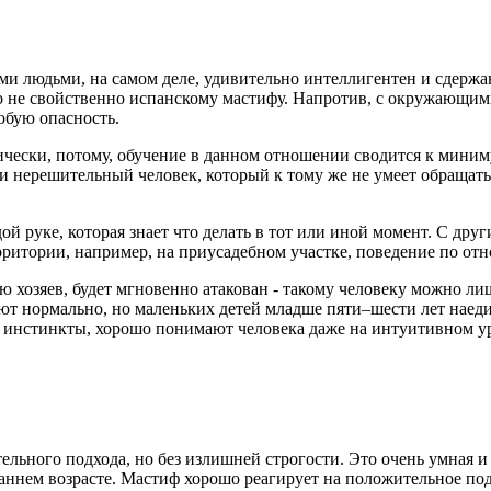
 людьми, на самом деле, удивительно интеллигентен и сдержан
о не свойственно испанскому мастифу. Напротив, с окружающими
юбую опасность.
чески, потому, обучение в данном отношении сводится к миниму
 и нерешительный человек, который к тому же не умеет обращат
дой руке, которая знает что делать в тот или иной момент. С д
ерритории, например, на приусадебном участке, поведение по о
хозяев, будет мгновенно атакован - такому человеку можно лиш
ют нормально, но маленьких детей младше пяти–шести лет наеди
и инстинкты, хорошо понимают человека даже на интуитивном у
ельного подхода, но без излишней строгости. Это очень умная и
раннем возрасте. Мастиф хорошо реагирует на положительное п