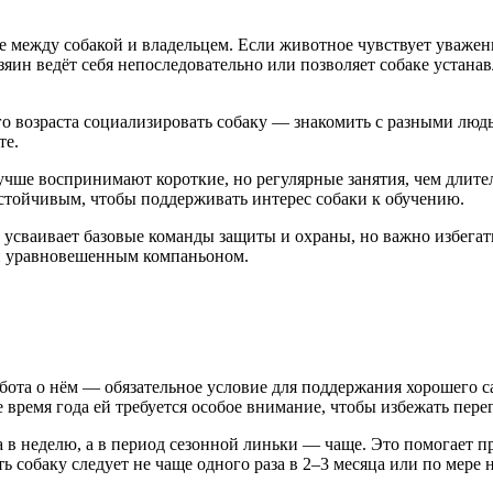
 между собакой и владельцем. Если животное чувствует уважени
зяин ведёт себя непоследовательно или позволяет собаке устана
го возраста социализировать собаку — знакомить с разными лю
те.
учше воспринимают короткие, но регулярные занятия, чем длит
стойчивым, чтобы поддерживать интерес собаки к обучению.
усваивает базовые команды защиты и охраны, но важно избегат
 и уравновешенным компаньоном.
абота о нём — обязательное условие для поддержания хорошего с
 время года ей требуется особое внимание, чтобы избежать перег
 в неделю, а в период сезонной линьки — чаще. Это помогает п
ь собаку следует не чаще одного раза в 2–3 месяца или по мере