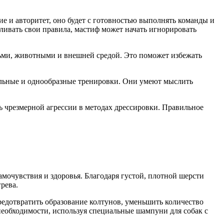
е и авторитет, оно будет с готовностью выполнять команды и
вливать свои правила, мастиф может начать игнорировать
дьми, животными и внешней средой. Это поможет избежать
ельные и однообразные тренировки. Они умеют мыслить
ь чрезмерной агрессии в методах дрессировки. Правильное
амочувствия и здоровья. Благодаря густой, плотной шерсти
рева.
редотвратить образование колтунов, уменьшить количество
 необходимости, используя специальные шампуни для собак с