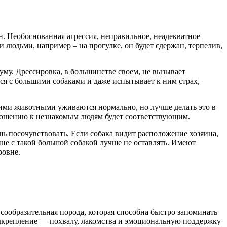
. Необоснованная агрессия, неправильное, неадекватное
 людьми, например – на прогулке, он будет сдержан, терпелив,
му. Дрессировка, в большинстве своем, не вызывает
ься с большими собаками и даже испытывает к ним страх,
ругими животными уживаются нормально, но лучше делать это в
тношению к незнакомым людям будет соответствующим.
ь посочувствовать. Если собака видит расположение хозяина,
не с такой большой собакой лучше не оставлять. Имеют
ровне.
 сообразительная порода, которая способна быстро запоминать
одкрепление — похвалу, лакомства и эмоциональную поддержку