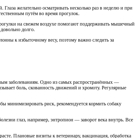
. Глаза желательно осматривать несколько раз в неделю и при
тественным путём во время прогулок.
 прогулки на свежем воздухе помогают поддерживать мышечный
 довольно долго.
лонны к избыточному весу, поэтому важно следить за
чным заболеваниям. Одно из самых распространённых —
ызывает боль, скованность движений и хромоту. Регулярные
тобы минимизировать риск, рекомендуется кормить собаку
лезни глаз, например, энтропион — заворот века внутрь. Все
зрасте. Плановые визиты к ветеринару, вакцинация, обработка