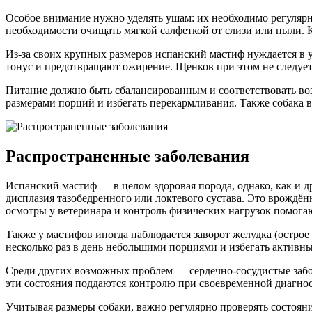
Особое внимание нужно уделять ушам: их необходимо регулярно
необходимости очищать мягкой салфеткой от слизи или пыли. К
Из-за своих крупных размеров испанский мастиф нуждается в
тонус и предотвращают ожирение. Щенков при этом не следует
Питание должно быть сбалансированным и соответствовать воз
размерами порций и избегать перекармливания. Также собака в
Распространенные заболевания
Испанский мастиф — в целом здоровая порода, однако, как и
дисплазия тазобедренного или локтевого сустава. Это врождён
осмотры у ветеринара и контроль физических нагрузок помога
Также у мастифов иногда наблюдается заворот желудка (острое
несколько раз в день небольшими порциями и избегать активны
Среди других возможных проблем — сердечно-сосудистые забол
эти состояния поддаются контролю при своевременной диагнос
Учитывая размеры собаки, важно регулярно проверять состояни