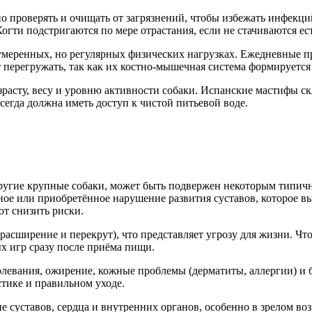
 проверять и очищать от загрязнений, чтобы избежать инфекций
огти подстригаются по мере отрастания, если не стачиваются ес
 умеренных, но регулярных физических нагрузках. Ежедневные
 перегружать, так как их костно-мышечная система формируется
расту, весу и уровню активности собаки. Испанские мастифы ск
сегда должна иметь доступ к чистой питьевой воде.
 другие крупные собаки, может быть подвержен некоторым типи
ное или приобретённое нарушение развития суставов, которое в
ют снизить риски.
 расширение и перекрут), что представляет угрозу для жизни. Ч
х игр сразу после приёма пищи.
евания, ожирение, кожные проблемы (дерматиты, аллергии) и бо
тике и правильном уходе.
е суставов, сердца и внутренних органов, особенно в зрелом во