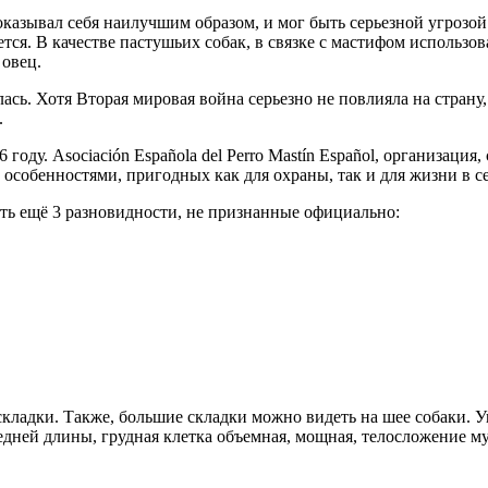
азывал себя наилучшим образом, и мог быть серьезной угрозой 
яется. В качестве пастушьих собак, в связке с мастифом использ
 овец.
лась. Хотя Вторая мировая война серьезно не повлияла на страну,
.
году. Asociación Española del Perro Mastín Español, организация
 особенностями, пригодных как для охраны, так и для жизни в с
ть ещё 3 разновидности, не признанные официально:
кладки. Также, большие складки можно видеть на шее собаки. У
дней длины, грудная клетка объемная, мощная, телосложение му