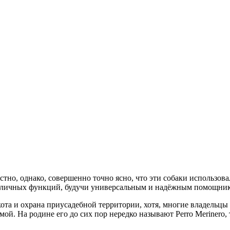
но, однако, совершенно точно ясно, что эти собаки использовал
различных функций, будучи универсальным и надёжным помощни
кота и охрана приусадебной территории, хотя, многие владельц
ой. На родине его до сих пор нередко называют Perro Merinero,