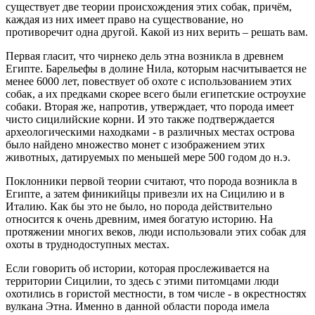
существует две теории происхождения этих собак, причём,
каждая из них имеет право на существование, но
противоречит одна другой. Какой из них верить – решать вам.
Первая гласит, что чирнеко дель этна возникла в древнем
Египте. Барельефы в долине Нила, которым насчитывается не
менее 6000 лет, повествует об охоте с использованием этих
собак, а их предками скорее всего были египетские остроухие
собаки. Вторая же, напротив, утверждает, что порода имеет
чисто сицилийские корни. И это также подтверждается
археологическими находками - в различных местах острова
было найдено множество монет с изображением этих
животных, датируемых по меньшей мере 500 годом до н.э.
Поклонники первой теории считают, что порода возникла в
Египте, а затем финикийцы привезли их на Сицилию и в
Италию. Как бы это не было, но порода действительно
относится к очень древним, имея богатую историю. На
протяжении многих веков, люди использовали этих собак для
охоты в труднодоступных местах.
Если говорить об истории, которая прослеживается на
территории Cицилии, то здесь с этими питомцами люди
охотились в гористой местности, в том числе - в окрестностях
вулкана Этна. Именно в данной области порода имела