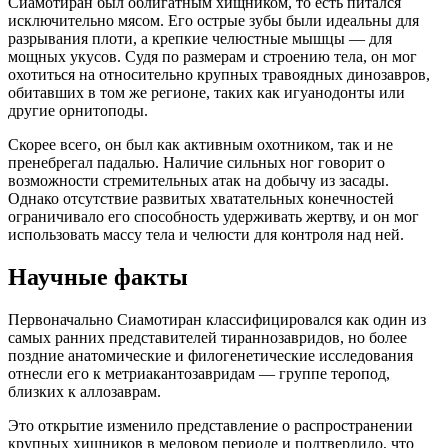
Сиамотиран был облигатным хищником, то есть питался
исключительно мясом. Его острые зубы были идеальны для
разрывания плоти, а крепкие челюстные мышцы — для
мощных укусов. Судя по размерам и строению тела, он мог
охотиться на относительно крупных травоядных динозавров,
обитавших в том же регионе, таких как игуанодонты или
другие орнитоподы.
Скорее всего, он был как активным охотником, так и не
пренебрегал падалью. Наличие сильных ног говорит о
возможности стремительных атак на добычу из засады.
Однако отсутствие развитых хватательных конечностей
ограничивало его способность удерживать жертву, и он мог
использовать массу тела и челюсти для контроля над ней.
Научные факты
Первоначально Сиамотиран классифицировался как один из
самых ранних представителей тираннозавридов, но более
поздние анатомические и филогенетические исследования
отнесли его к метриакантозавридам — группе теропод,
близких к аллозаврам.
Это открытие изменило представление о распространении
крупных хищников в меловом периоде и подтвердило, что