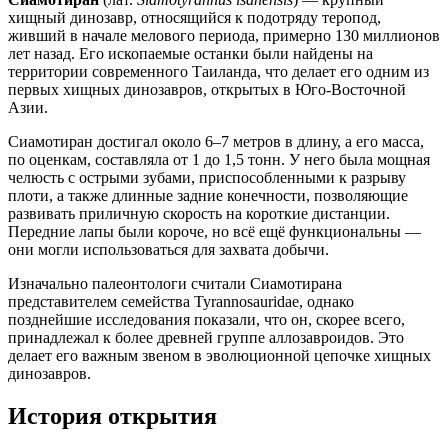
хищный динозавр, относящийся к подотряду теропод,
живший в начале мелового периода, примерно 130 миллионов
лет назад. Его ископаемые останки были найдены на
территории современного Таиланда, что делает его одним из
первых хищных динозавров, открытых в Юго-Восточной
Азии.
Сиамотиран достигал около 6–7 метров в длину, а его масса,
по оценкам, составляла от 1 до 1,5 тонн. У него была мощная
челюсть с острыми зубами, приспособленными к разрыву
плоти, а также длинные задние конечности, позволяющие
развивать приличную скорость на короткие дистанции.
Передние лапы были короче, но всё ещё функциональны —
они могли использоваться для захвата добычи.
Изначально палеонтологи считали Сиамотирана
представителем семейства Tyrannosauridae, однако
позднейшие исследования показали, что он, скорее всего,
принадлежал к более древней группе аллозавроидов. Это
делает его важным звеном в эволюционной цепочке хищных
динозавров.
История открытия