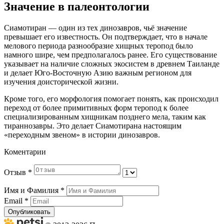
Значение в палеонтологии
Сиамотиран — один из тех динозавров, чьё значение
превышает его известность. Он подтверждает, что в начале
мелового периода разнообразие хищных теропод было
намного шире, чем предполагалось ранее. Его существование
указывает на наличие сложных экосистем в древнем Таиланде
и делает Юго-Восточную Азию важным регионом для
изучения доисторической жизни.
Кроме того, его морфология помогает понять, как происходил
переход от более примитивных форм теропод к более
специализированным хищникам позднего мела, таким как
тираннозавры. Это делает Сиамотирана настоящим
«переходным звеном» в истории динозавров.
Коментарии
Отзыв
*
Имя и Фамилия
*
Email
*
Опубликовать