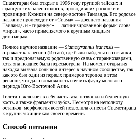
Сиамотиран был открыт в 1996 году группой тайских и
французских палеонтологов, проводивших раскопки в
провинции Кхонкэн на северо-востоке Таиланда. Его родовое
название происходит от «Сиама» — древнего названия
Таиланда, и «тираннус» — латинизированной формы слова
«тиран», часто применяемого к крупным хищным
динозаврам.
Полное научное название —
Siamotyrannus isanensis
—
отражает как регион (Иссан), где были найдены его останки,
так и предполагаемую родственную связь с тираннозаврами,
хотя она позднее была пересмотрена. На момент открытия
находка вызвала большой интерес в научном сообществе, так
как это был один из первых примеров теропод в этом
регионе, что дало возможность изучить фауну мелового
периода Юго-Восточной Азии.
Голотип включает в себя часть таза, позвонки и бедренную
кость, а также фрагменты зубов. Несмотря на неполноту
останков, морфология костей позволила отнести Сиамотирана
к крупным хищникам своего времени.
Способ питания