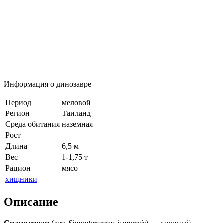
Информация о динозавре
Период
меловой
Регион
Таиланд
Среда обитания
наземная
Рост
Длина
6,5 м
Вес
1-1,75 т
Рацион
мясо
хищники
Описание
Сиамотиран
(лат.
Siamotyrannus isanensis
) — крупный