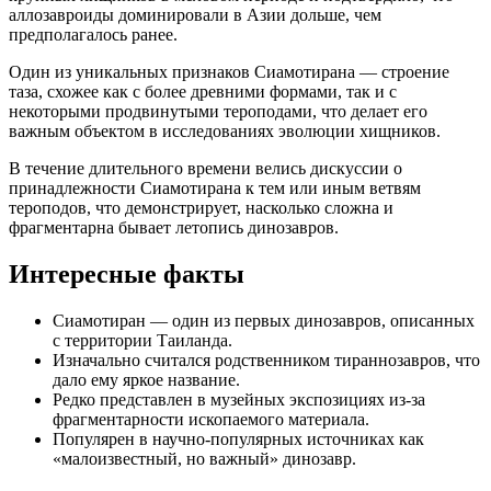
аллозавроиды доминировали в Азии дольше, чем
предполагалось ранее.
Один из уникальных признаков Сиамотирана — строение
таза, схожее как с более древними формами, так и с
некоторыми продвинутыми тероподами, что делает его
важным объектом в исследованиях эволюции хищников.
В течение длительного времени велись дискуссии о
принадлежности Сиамотирана к тем или иным ветвям
тероподов, что демонстрирует, насколько сложна и
фрагментарна бывает летопись динозавров.
Интересные факты
Сиамотиран — один из первых динозавров, описанных
с территории Таиланда.
Изначально считался родственником тираннозавров, что
дало ему яркое название.
Редко представлен в музейных экспозициях из-за
фрагментарности ископаемого материала.
Популярен в научно-популярных источниках как
«малоизвестный, но важный» динозавр.