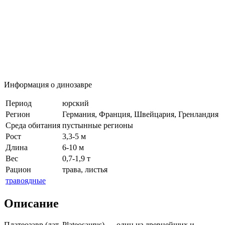
Информация о динозавре
Период
юрский
Регион
Германия, Франция, Швейцария, Гренландия
Среда обитания
пустынные регионы
Рост
3,3-5 м
Длина
6-10 м
Вес
0,7-1,9 т
Рацион
трава, листья
травоядные
Описание
Платеозавр (лат. Plateosaurus) — один из древнейших и