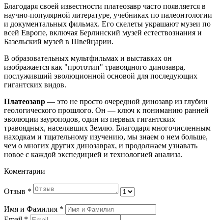
Благодаря своей известности платеозавр часто появляется в
научно-популярной литературе, учебниках по палеонтологии
и документальных фильмах. Его скелеты украшают музеи по
всей Европе, включая Берлинский музей естествознания и
Базельский музей в Швейцарии.
В образовательных мультфильмах и выставках он
изображается как "прототип" травоядного динозавра,
послуживший эволюционной основой для последующих
гигантских видов.
Платеозавр
— это не просто очередной динозавр из глубин
геологического прошлого. Он — ключ к пониманию ранней
эволюции зауроподов, один из первых гигантских
травоядных, населявших Землю. Благодаря многочисленным
находкам и тщательному изучению, мы знаем о нем больше,
чем о многих других динозаврах, и продолжаем узнавать
новое с каждой экспедицией и технологией анализа.
Коментарии
Отзыв
*
Имя и Фамилия
*
Email
*