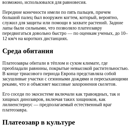
возможно, использовался для равновесия.
Передние конечности имели по пять пальцев, причем
большой палец был вооружен когтем, который, вероятно,
служил для защиты или помощи в захвате растений. Задние
лапы были сильными, что позволяло платеозавру
передвигаться довольно быстро — по оценкам ученых, до 10–
12 км/ч на коротких дистанциях.
Среда обитания
Платеозавры обитали в тёплом и сухом климате, где
преобладали равнины, покрытые невысокой растительностью.
В конце триасового периода Европа представляла собой
засушливые участки с сезонными дождями и пересыхающими
реками, что и объясняет массовые захоронения скелетов.
Его соседи по экосистеме включали как травоядных, так и
хищных динозавров, включая таких хищников, как
лилиенстернус — предполагаемый естественный враг
платеозавра.
Платеозавр в культуре