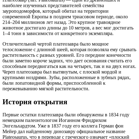
наиболее изученных представителей семейства
зауроподоморфов, который обитал на территории
современной Европы в позднем триасовом периоде, около
214–204 миллионов лет назад. Это крупное травоядное
животное достигало длины до 10 метров, а вес мог достигать
1–4 тонн в зависимости от конкретного экземпляра.
Отличительной чертой платеозавра было мощное
телосложение с длинной шеей, которая позволяла ему срывать
растительность с разных уровней. Его передние конечности
были заметно короче задних, что дает основания считать его
способным передвигаться как на четырех, так и на двух ногах.
Череп платеозавра был вытянутым, с плоской мордой и
крупными ноздрями. Зубы, расположенные в зубных рядах,
были лопатовидной формы, приспособленной к
пережевыванию мягкой растительности.
История открытия
Первые остатки платеозавра были обнаружены в 1834 году
немецким палеонтологом Иоганном Фридрихом
Энгельхардтом. Уже в 1837 году его коллега Герман фон
Мейер дал найденному динозавру официальное название
Plateosaurus, что в переводе с греческого означает «плоский