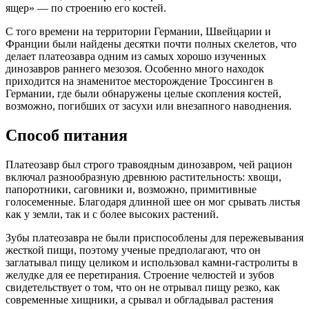
ящер» — по строению его костей.
С того времени на территории Германии, Швейцарии и
Франции были найдены десятки почти полных скелетов, что
делает платеозавра одним из самых хорошо изученных
динозавров раннего мезозоя. Особенно много находок
приходится на знаменитое месторождение Троссинген в
Германии, где были обнаружены целые скопления костей,
возможно, погибших от засухи или внезапного наводнения.
Способ питания
Платеозавр был строго травоядным динозавром, чей рацион
включал разнообразную древнюю растительность: хвощи,
папоротники, саговники и, возможно, примитивные
голосеменные. Благодаря длинной шее он мог срывать листья
как у земли, так и с более высоких растений.
Зубы платеозавра не были приспособлены для пережевывания
жесткой пищи, поэтому ученые предполагают, что он
заглатывал пищу целиком и использовал камни-гастролиты в
желудке для ее перетирания. Строение челюстей и зубов
свидетельствует о том, что он не отрывал пищу резко, как
современные хищники, а срывал и обгладывал растения