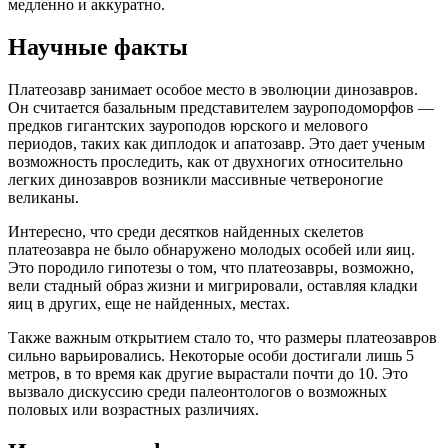
медленно и аккуратно.
Научные факты
Платеозавр занимает особое место в эволюции динозавров.
Он считается базальным представителем зауроподоморфов —
предков гигантских зауроподов юрского и мелового
периодов, таких как диплодок и апатозавр. Это дает ученым
возможность проследить, как от двухногих относительно
легких динозавров возникли массивные четвероногие
великаны.
Интересно, что среди десятков найденных скелетов
платеозавра не было обнаружено молодых особей или яиц.
Это породило гипотезы о том, что платеозавры, возможно,
вели стадный образ жизни и мигрировали, оставляя кладки
яиц в других, еще не найденных, местах.
Также важным открытием стало то, что размеры платеозавров
сильно варьировались. Некоторые особи достигали лишь 5
метров, в то время как другие вырастали почти до 10. Это
вызвало дискуссию среди палеонтологов о возможных
половых или возрастных различиях.