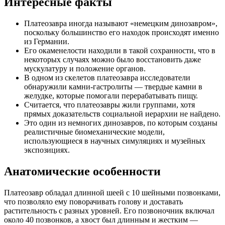
Интересные факты
Платеозавра иногда называют «немецким динозавром»,
поскольку большинство его находок происходят именно
из Германии.
Его окаменелости находили в такой сохранности, что в
некоторых случаях можно было восстановить даже
мускулатуру и положение органов.
В одном из скелетов платеозавра исследователи
обнаружили камни-гастролиты — твердые камни в
желудке, которые помогали перерабатывать пищу.
Считается, что платеозавры жили группами, хотя
прямых доказательств социальной иерархии не найдено.
Это один из немногих динозавров, по которым созданы
реалистичные биомеханические модели,
использующиеся в научных симуляциях и музейных
экспозициях.
Анатомические особенности
Платеозавр обладал длинной шеей с 10 шейными позвонками,
что позволяло ему поворачивать голову и доставать
растительность с разных уровней. Его позвоночник включал
около 40 позвонков, а хвост был длинным и жестким —