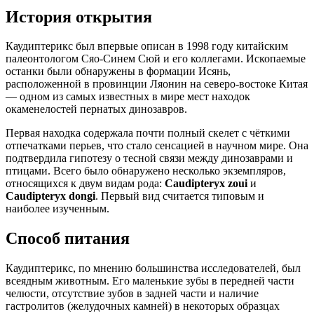
История открытия
Каудиптерикс был впервые описан в 1998 году китайским
палеонтологом Сяо-Синем Сюй и его коллегами. Ископаемые
останки были обнаружены в формации Исянь,
расположенной в провинции Ляонин на северо-востоке Китая
— одном из самых известных в мире мест находок
окаменелостей пернатых динозавров.
Первая находка содержала почти полный скелет с чёткими
отпечатками перьев, что стало сенсацией в научном мире. Она
подтвердила гипотезу о тесной связи между динозаврами и
птицами. Всего было обнаружено несколько экземпляров,
относящихся к двум видам рода:
Caudipteryx zoui
и
Caudipteryx dongi
. Первый вид считается типовым и
наиболее изученным.
Способ питания
Каудиптерикс, по мнению большинства исследователей, был
всеядным животным. Его маленькие зубы в передней части
челюсти, отсутствие зубов в задней части и наличие
гастролитов (желудочных камней) в некоторых образцах