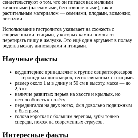
свидетельствуют о том, что он питался как мелкими
животными (насекомыми, беспозвоночными), так и
растительным материалом — семенами, плодами, возможно,
листьями.
Использование гастролитов указывает на схожесть с
современными птицами, у которых камни помогают
перетирать пищу в желудке. Это ещё один аргумент в пользу
родства между динозаврами и птицами.
Научные факты
каудиптерикс принадлежит к группе овирапторозавров
— тероподных динозавров, тесно связанных с птицами.
размер около 1 м в длину и 50 см в высоту, масса — до
2,5 кг.
наличие развитых перьев на хвосте и крыльях, но
неспособность к полёту.
передвигался на двух ногах, был довольно подвижным
и быстрым.
голова короткая с большим черепом, зубы только
спереди, похож на современных страусов.
Интересные факты