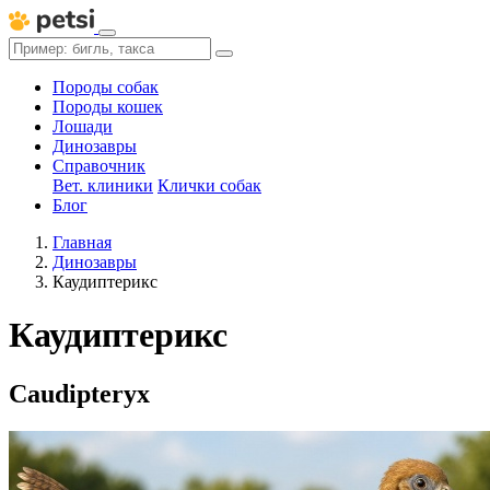
Породы собак
Породы кошек
Лошади
Динозавры
Справочник
Вет. клиники
Клички собак
Блог
Главная
Динозавры
Каудиптерикс
Каудиптерикс
Caudipteryx