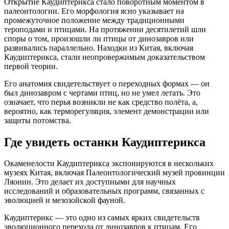
Открытие Каудиптерикса стало поворотным моментом в
палеонтологии. Его морфология ясно указывает на
промежуточное положение между традиционными
тероподами и птицами. На протяжении десятилетий шли
споры о том, произошли ли птицы от динозавров или
развивались параллельно. Находки из Китая, включая
Каудиптерикса, стали неопровержимым доказательством
первой теории.
Его анатомия свидетельствует о переходных формах — он
был динозавром с чертами птиц, но не умел летать. Это
означает, что перья возникли не как средство полёта, а,
вероятно, как терморегуляция, элемент демонстрации или
защиты потомства.
Где увидеть останки Каудиптерикса
Окаменелости Каудиптерикса экспонируются в нескольких
музеях Китая, включая Палеонтологический музей провинции
Ляонин. Это делает их доступными для научных
исследований и образовательных программ, связанных с
эволюцией и мезозойской фауной.
Каудиптерикс — это одно из самых ярких свидетельств
эволюционного перехода от динозавров к птицам. Его