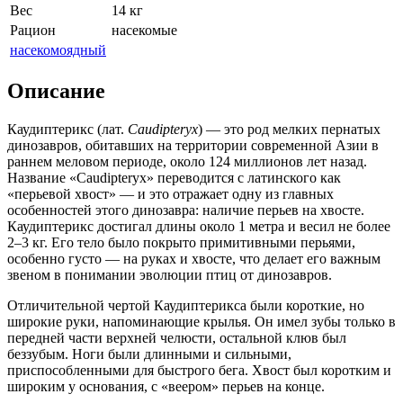
Вес
14 кг
Рацион
насекомые
насекомоядный
Описание
Каудиптерикс (лат.
Caudipteryx
) — это род мелких пернатых
динозавров, обитавших на территории современной Азии в
раннем меловом периоде, около 124 миллионов лет назад.
Название «Caudipteryx» переводится с латинского как
«перьевой хвост» — и это отражает одну из главных
особенностей этого динозавра: наличие перьев на хвосте.
Каудиптерикс достигал длины около 1 метра и весил не более
2–3 кг. Его тело было покрыто примитивными перьями,
особенно густо — на руках и хвосте, что делает его важным
звеном в понимании эволюции птиц от динозавров.
Отличительной чертой Каудиптерикса были короткие, но
широкие руки, напоминающие крылья. Он имел зубы только в
передней части верхней челюсти, остальной клюв был
беззубым. Ноги были длинными и сильными,
приспособленными для быстрого бега. Хвост был коротким и
широким у основания, с «веером» перьев на конце.