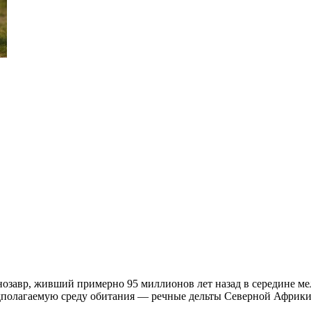
завр, живший примерно 95 миллионов лет назад в середине мел
редполагаемую среду обитания — речные дельты Северной Африк