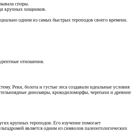
зывала споры.
еди крупных хищников.
нциально одним из самых быстрых тероподов своего времени.
курентные отношения.
ему. Реки, болота и густые леса создавали идеальные условия
тительноядные динозавры, крокодиломорфы, черепахи и древние
угих крупных тероподов. Его изучение помогает
дельтадромей является одним из символов палеонтологических