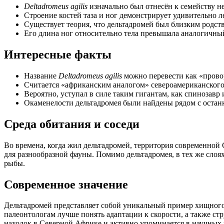
Deltadromeus agilis
изначально был отнесён к семейству н
Строение костей таза и ног демонстрирует удивительно
Существует теория, что дельтадромей был близким родст
Его длина ног относительно тела превышала аналогичный
Интересные факты
Название
Deltadromeus agilis
можно перевести как «прово
Считается «африканским аналогом» североамериканского
Вероятно, уступал в силе таким гигантам, как спинозавр
Окаменелости дельтадромея были найдены рядом с остан
Среда обитания и соседи
Во времена, когда жил дельтадромей, территория современной 
для разнообразной фауны. Помимо дельтадромея, в тех же сло
рыбы.
Современное значение
Дельтадромей представляет собой уникальный пример хищного 
палеонтологам лучше понять адаптации к скорости, а также ст
находок в Северной Африке и активно упоминается в научных 