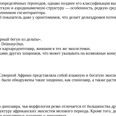
еопределённых тероподов, однако позднее его классификация вы
 легкую и аэродинамичную структуру — особенность, редкую ср
венником гигантораптора.
 показатель даже у орнитомимов, что делает дельтадромея поте
рный бегун из дельты».
 Deinonychus.
 и кархародонтозавр, жившим в тех же экосистемах.
ками других хищников, что может указывать на возможные кон
Северной Африки представляла собой влажную и богатую экосист
ях были обнаружены такие хищники, как спинозавр, а также рас
динозавра, чья морфология резко отличается от большинства др
руктуру африканских экосистем мелового периода. Кроме того, 
и популярных изданиях о динозаврах.