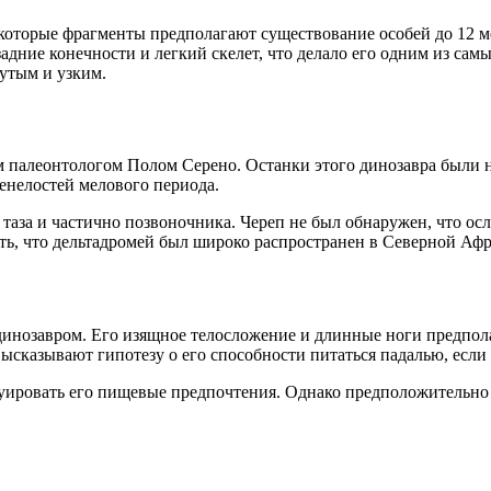
екоторые фрагменты предполагают существование особей до 12 ме
дние конечности и легкий скелет, что делало его одним из са
утым и узким.
 палеонтологом Полом Серено. Останки этого динозавра были на
енелостей мелового периода.
, таза и частично позвоночника. Череп не был обнаружен, что
ь, что дельтадромей был широко распространен в Северной Афр
динозавром. Его изящное телосложение и длинные ноги предпол
сказывают гипотезу о его способности питаться падалью, если
руировать его пищевые предпочтения. Однако предположительно 