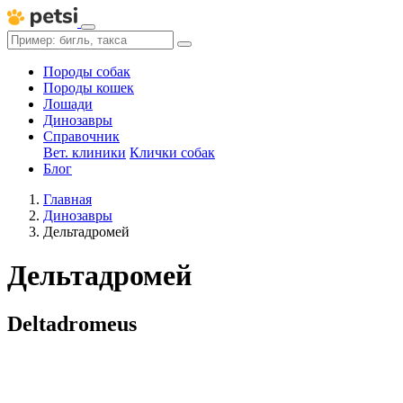
Породы собак
Породы кошек
Лошади
Динозавры
Справочник
Вет. клиники
Клички собак
Блог
Главная
Динозавры
Дельтадромей
Дельтадромей
Deltadromeus