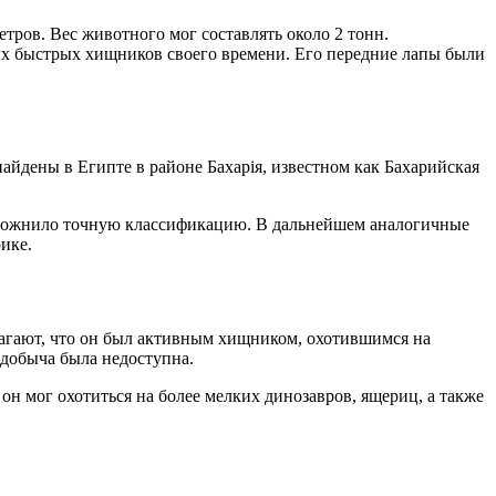
тров. Вес животного мог составлять около 2 тонн.
мых быстрых хищников своего времени. Его передние лапы были
йдены в Египте в районе Бахарія, известном как Бахарийская
 осложнило точную классификацию. В дальнейшем аналогичные
ике.
агают, что он был активным хищником, охотившимся на
 добыча была недоступна.
он мог охотиться на более мелких динозавров, ящериц, а также