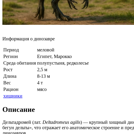
Информация о динозавре
Период
меловой
Регион
Египет, Марокко
Среда обитания
полупустыня, редколесье
Рост
2,5 м
Длина
8-13 м
Вес
4 т
Рацион
мясо
хищники
Описание
Дельтадромей (лат.
Deltadromeus agilis
) — крупный хищный дино
бегун дельты», что отражает его анатомическое строение и п
динозавров.