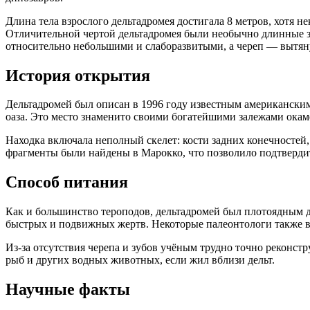
Длина тела взрослого дельтадромея достигала 8 метров, хотя н
Отличительной чертой дельтадромея были необычно длинные за
относительно небольшими и слаборазвитыми, а череп — вытян
История открытия
Дельтадромей был описан в 1996 году известным американским
оаза. Это место знаменито своими богатейшими залежами окам
Находка включала неполный скелет: кости задних конечностей
фрагменты были найдены в Марокко, что позволило подтвердит
Способ питания
Как и большинство тероподов, дельтадромей был плотоядным 
быстрых и подвижных жертв. Некоторые палеонтологи также вы
Из-за отсутствия черепа и зубов учёным трудно точно реконст
рыб и других водных животных, если жил вблизи дельт.
Научные факты