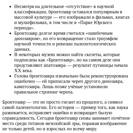
Несмотря на длительное «отсутствие» в научной
классификации, бронтозавр оставался популярным в
массовой культуре — его изображали в фильмах, книгах
и мультфильмах, в том числе в «Парке Юрского
периода».
Бронтозавр долгое время считался «ошибочным
динозавром», но его возвращение стало триумфом
научной точности и ревизии палеонтологических
данных.
В некоторых музеях можно найти скелеты, которые
подписаны как «Бронтозавр», но на самом деле они
представляют апатозавра — результат путаницы начала
XX века.
Голова бронтозавра изначально была реконструирована
ошибочно — ей приписали череп другого динозавра,
камптозавра. Лишь позже учёные установили
правильное строение черепа.
Бронтозавр — это не просто гигант из прошлого, а символ
самой палеонтологии. Его история — пример того, как наука
развивается, исправляет ошибки и возвращает былую
справедливость. Сегодня бронтозавр снова занимает почётное
место среди титанов мезозойской эры, поражая воображение
не только детей, но и взрослых по всему миру.