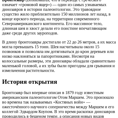
означает «громовой ящер») — один из самых узнаваемых
динозавров в истории палеонтологии. Это травоядное
существо жило приблизительно 150 миллионов лет назад, в
конце юрского периода, на территории современного
Североамериканского континента. Его массивное тело,
длинная шея и хвост делали его поистине впечатляющим
даже среди других зауроподов.
В длину бронтозавры достигали от 22 до 26 метров, а их масса
могла превышать 15 тонн. Шея насчитывала около 15
позвонков и позволяла им дотягиваться до крон деревьев или
низко наклоняться за папоротниками. Несмотря на
колоссальные размеры, эти динозавры обладали сравнительно
маленькой головой, а их зубы были пригодны для срывания и
измельчения растительности.
История открытия
Бронтозавр был впервые описан в 1879 году известным
американским палеонтологом Отом Маршем. Это произошло
во времена так называемых «Костяных войн» —
ожесточённого научного соперничества между Маршем и его
коллегой Эдвардом Коупом. В это время раскопки динозавров
проводились в бешеном темпе, а описания новых видов