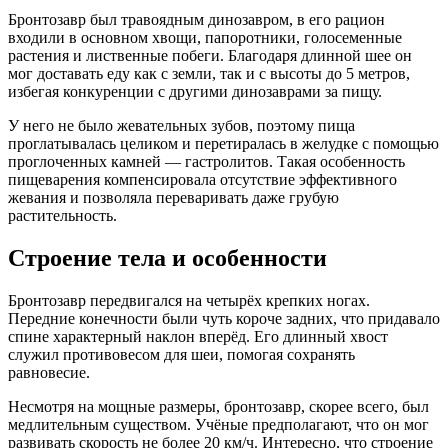
Бронтозавр был травоядным динозавром, в его рацион
входили в основном хвощи, папоротники, голосеменные
растения и лиственные побеги. Благодаря длинной шее он
мог доставать еду как с земли, так и с высоты до 5 метров,
избегая конкуренции с другими динозаврами за пищу.
У него не было жевательных зубов, поэтому пища
проглатывалась целиком и перетиралась в желудке с помощью
проглоченных камней — гастролитов. Такая особенность
пищеварения компенсировала отсутствие эффективного
жевания и позволяла переваривать даже грубую
растительность.
Строение тела и особенности
Бронтозавр передвигался на четырёх крепких ногах.
Передние конечности были чуть короче задних, что придавало
спине характерный наклон вперёд. Его длинный хвост
служил противовесом для шеи, помогая сохранять
равновесие.
Несмотря на мощные размеры, бронтозавр, скорее всего, был
медлительным существом. Учёные предполагают, что он мог
развивать скорость не более 20 км/ч. Интересно, что строение