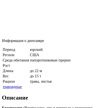
Информация о динозавре
Период
юрский
Регион
США
Среда обитания
папоротниковые прерии
Рост
Длина
до 22 м
Вес
до 15 т
Рацион
трава, листья
травоядные
Описание
Бронтозавр
(Brontosaurus, что в переводе с греческого