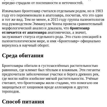
нередко страдали от поспешности и неточностей.
Изначально бронтозавр считался отдельным родом, но в 1903
году его переименовали в апатозавра, посчитав, что это один
и тот же вид. Тем не менее, в 2015 году группа палеонтологов
под руководством Эммануэля Чоппа провела сравнительный
морфологический анализ и доказала, что
бронтозавр
отличается от апатозавра
анатомически, а значит,
заслуживает статуса отдельного рода. Это стало сенсацией в
палеонтологическом мире, и имя «Бронтозавр» официально
вернулось в научный оборот.
Среда обитания
Бронтозавры обитали в густозаселённых растительностью
равнинах, где климат был тёплым и влажным. Эти гиганты
предпочитали заболоченные участки и берега древних рек,
где могли найти изобилие мягкой растительности. Учёные
считают, что бронтозавры жили стадами, что помогало им
защищаться от хищников вроде аллозавров и других
тероподов.
Способ питания