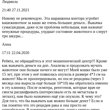
Людмила
21:40 27.11.2021
Никому не рекомендую. Эта шарашкина контора угробит
вашеживотное за ваши же очень большие деньги.. Выкачка
сумасшедшая, даже если проблема небольшая, вам назначат
ненужные процедуры, ухудшат состояние животного и слерут
три шкуры...
Анна
17:11 22.04.2020
Ребята, не обращайтесь в этот мошеннический центр!!! Кроме
как выкачать деньги на доп. Анализы и продолжать мучать
животное они больше ничего не могут! Моей кошке было уже
15 лет, при этом у неё появилась опухоль в размере 4*3 см на
животе! Мы ее прооперировали, но после рецидива (через 3
месяца она выросла ещё больше 10*10) мы обратились именно
в эту клинику. После осмотра, рентгенов, которые врач не
смогла расшифровать (интересовало есть ли метастазы в
легких), нам было назначено ещё узи опухоли. К чему это?
Для того, что бы выкачать как можно больше денег? Если и
так понятно что это рецидив рака и она просто не
операбельная. В конечном результате, кошка умерла через