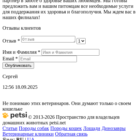
партнер в заботе о здоровье ваших любимцев. Мы готовы
предложить вам и вашим питомцам все необходимые услуги
для поддержания их здоровья и благополучия. Мы ждем вас в
наших филиалах!
Отзывы клиентов
Отзыв
*
Имя и Фамилия
*
Email
*
Опубликовать
Сергей
12:56 18.09.2025
Не понимаю этих ветеринаров. Они думают только о своем
кошельке
© 2013-2026 Пространство для владельцев
домашних животных petsi.net
Статьи
Породы собак
Породы кошек
Лошади
Динозавры
Ветеринарные клиники
Обратная связь
Язык:
RU
|
UA