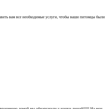
авить вам все необходимые услуги, чтобы ваши питомцы были
возвращению домой мы обнаружили у кошки лишай!!!!! На мои