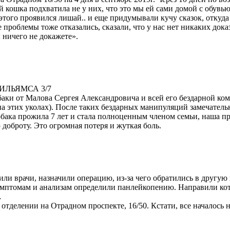
 кошка подхватила не у них, что это мы ей сами домой с обувь
е этого проявился лишай.. и еще придумывали кучу сказок, откуда
проблемы тоже отказались, сказали, что у нас нет никаких доказ
ы ничего не докажете».
ИЛЬЯМСА 3/7
аки от Малова Сергея Александровича и всей его бездарной ком
на этих уколах). После таких бездарных манипуляций замечательн
обака прожила 7 лет и стала полноценным членом семьи, наша пр
 доброту. Это огромная потеря и жуткая боль.
рили врачи, назначили операцию, из-за чего обратились в другую
имптомам и анализам определили панлейкопению. Направили кота
…
делении на Отрадном проспекте, 16/50. Кстати, все началось н