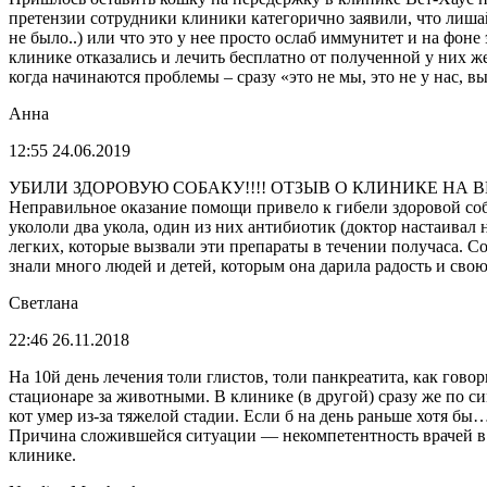
претензии сотрудники клиники категорично заявили, что лишай
не было..) или что это у нее просто ослаб иммунитет и на фон
клинике отказались и лечить бесплатно от полученной у них же 
когда начинаются проблемы – сразу «это не мы, это не у нас, в
Анна
12:55 24.06.2019
УБИЛИ ЗДОРОВУЮ СОБАКУ!!!! ОТЗЫВ О КЛИНИКЕ НА В
Неправильное оказание помощи привело к гибели здоровой соб
укололи два укола, один из них антибиотик (доктор настаивал 
легких, которые вызвали эти препараты в течении получаса. С
знали много людей и детей, которым она дарила радость и свою
Светлана
22:46 26.11.2018
На 10й день лечения толи глистов, толи панкреатита, как гово
стационаре за животными. В клинике (в другой) сразу же по с
кот умер из-за тяжелой стадии. Если б на день раньше хотя бы
Причина сложившейся ситуации — некомпетентность врачей в от
клинике.