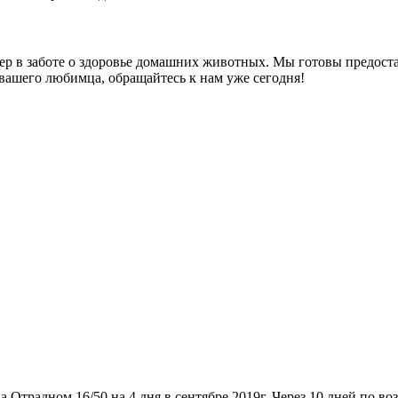
ер в заботе о здоровье домашних животных. Мы готовы предост
вашего любимца, обращайтесь к нам уже сегодня!
 Отрадном 16/50 на 4 дня в сентябре 2019г. Через 10 дней по 