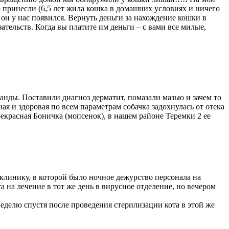
ю принесли (6,5 лет жила кошка в домашних условиях и ничего
 он у нас появился. Вернуть деньги за нахождение кошки в
ательств. Когда вы платите им деньги – с вами все милые,
анды. Поставили диагноз дерматит, помазали мазью и зачем то
ая и здоровая по всем параметрам собачка задохнулась от отека
екрасная Боничка (мопсенок), в нашем районе Теремки 2 ее
 клинику, в которой было ночное дежурство персонала на
 на лечение в тот же день в вирусное отделение, но вечером
еделю спустя после проведения стерилизации кота в этой же