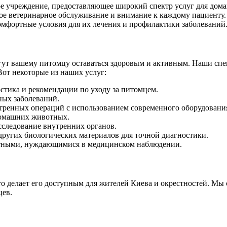
е учреждение, предоставляющее широкий спектр услуг для дома
ое ветеринарное обслуживание и внимание к каждому пациенту
омфортные условия для их лечения и профилактики заболеваний
огут вашему питомцу оставаться здоровым и активным. Наши с
Вот некоторые из наших услуг:
тика и рекомендации по уходу за питомцем.
ых заболеваний.
ренных операций с использованием современного оборудовани
домашних животных.
сследование внутренних органов.
других биологических материалов для точной диагностики.
тными, нуждающимися в медицинском наблюдении.
 делает его доступным для жителей Киева и окрестностей. Мы 
цев.