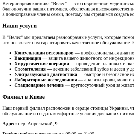
Ветеринарная клиника "Велес" — это современное медицинско
благополучии ваших питомцев, обеспечивая высококачественн
а полноправные члены семьи, поэтому мы стремимся создать к
Наши услуги
В "Велес" мы предлагаем разнообразные услуги, которые пом
что позволяет нам гарантировать качественное обслуживание. 
Консультации ветеринаров
— профессиональная диагнос
Вакцинация
— защита вашего животного от инфекционн
Хирургические операции
— проведение плановых и экст
Стоматология
— лечение заболеваний зубов и десен у 
Ультразвуковая диагностика
— быстрое и безопасное и
Лабораторные исследования
— анализы крови, мочи и 
Стационарное лечение
— круглосуточный уход за живо
Филиал в Киеве
Наш первый филиал расположен в сердце столицы Украины, что
обслуживание и создать комфортные условия для ваших питом
Адрес:
пер. Апрельский, 9
График работы:
ежедневно с 09:00 до 21:00