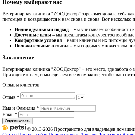
Почему выбирают нас
Ветеринарная клиника "ZOOДоктор" зарекомендовала себя как
питомцев и возвращаются к нам снова и снова. Вот несколько 
Индивидуальный подход
– мы учитываем особенности к
Доступные цены
– мы предлагаем конкурентоспособные 
Комфортные условия
– наши клиенты и их питомцы чув
Положительные отзывы
– мы гордимся множеством пол
Заключение
Ветеринарная клиника "ZOOДоктор" – это место, где забота о
Приходите к нам, и мы сделаем все возможное, чтобы ваш пито
Отзывы клиентов
Отзыв
*
Имя и Фамилия
*
Email
*
Опубликовать
© 2013-2026 Пространство для владельцев домашних
Статьи
Породы собак
Породы кошек
Лошади
Динозавры
Ветер