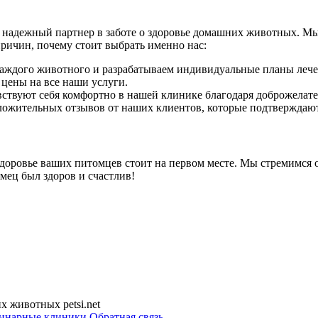
 надежный партнер в заботе о здоровье домашних животных. Мы
причин, почему стоит выбрать именно нас:
аждого животного и разрабатываем индивидуальные планы лече
цены на все наши услуги.
ствуют себя комфортно в нашей клинике благодаря доброжелате
ожительных отзывов от наших клиентов, которые подтверждают 
 здоровье ваших питомцев стоит на первом месте. Мы стремимс
мец был здоров и счастлив!
 животных petsi.net
инарные клиники
Обратная связь