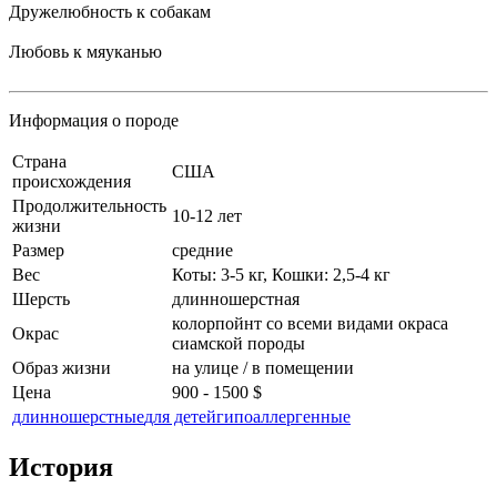
Дружелюбность к собакам
Любовь к мяуканью
Информация о породе
Cтрана
США
происхождения
Продолжительность
10-12 лет
жизни
Размер
средние
Вес
Коты: 3-5 кг, Кошки: 2,5-4 кг
Шерсть
длинношерстная
колорпойнт со всеми видами окраса
Окрас
сиамской породы
Образ жизни
на улице / в помещении
Цена
900 - 1500 $
длинношерстные
для детей
гипоаллергенные
История