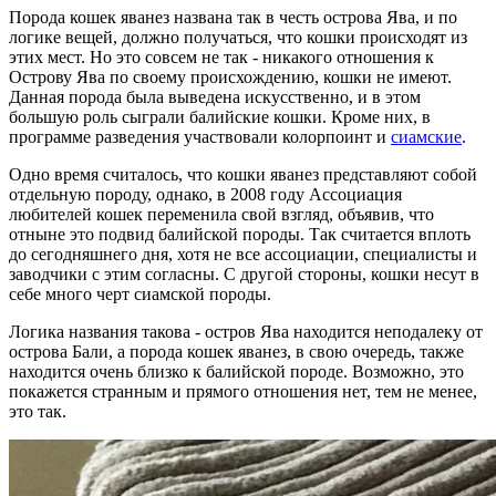
Порода кошек яванез названа так в честь острова Ява, и по
логике вещей, должно получаться, что кошки происходят из
этих мест. Но это совсем не так - никакого отношения к
Острову Ява по своему происхождению, кошки не имеют.
Данная порода была выведена искусственно, и в этом
большую роль сыграли балийские кошки. Кроме них, в
программе разведения участвовали колорпоинт и
сиамские
.
Одно время считалось, что кошки яванез представляют собой
отдельную породу, однако, в 2008 году Ассоциация
любителей кошек переменила свой взгляд, объявив, что
отныне это подвид балийской породы. Так считается вплоть
до сегодняшнего дня, хотя не все ассоциации, специалисты и
заводчики с этим согласны. С другой стороны, кошки несут в
себе много черт сиамской породы.
Логика названия такова - остров Ява находится неподалеку от
острова Бали, а порода кошек яванез, в свою очередь, также
находится очень близко к балийской породе. Возможно, это
покажется странным и прямого отношения нет, тем не менее,
это так.