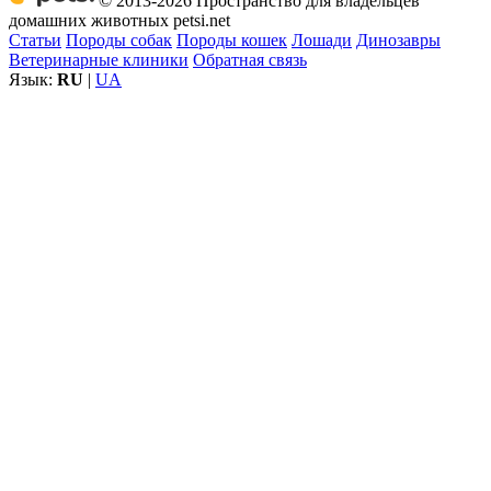
© 2013-2026 Пространство для владельцев
домашних животных petsi.net
Статьи
Породы собак
Породы кошек
Лошади
Динозавры
Ветеринарные клиники
Обратная связь
Язык:
RU
|
UA