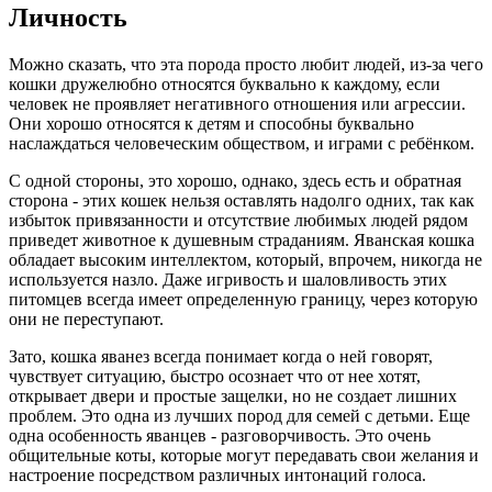
Личность
Можно сказать, что эта порода просто любит людей, из-за чего
кошки дружелюбно относятся буквально к каждому, если
человек не проявляет негативного отношения или агрессии.
Они хорошо относятся к детям и способны буквально
наслаждаться человеческим обществом, и играми с ребёнком.
С одной стороны, это хорошо, однако, здесь есть и обратная
сторона - этих кошек нельзя оставлять надолго одних, так как
избыток привязанности и отсутствие любимых людей рядом
приведет животное к душевным страданиям. Яванская кошка
обладает высоким интеллектом, который, впрочем, никогда не
используется назло. Даже игривость и шаловливость этих
питомцев всегда имеет определенную границу, через которую
они не переступают.
Зато, кошка яванез всегда понимает когда о ней говорят,
чувствует ситуацию, быстро осознает что от нее хотят,
открывает двери и простые защелки, но не создает лишних
проблем. Это одна из лучших пород для семей с детьми. Еще
одна особенность яванцев - разговорчивость. Это очень
общительные коты, которые могут передавать свои желания и
настроение посредством различных интонаций голоса.