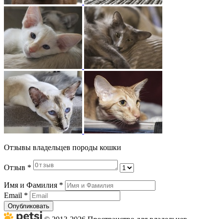
Отзывы владельцев породы кошки
Отзыв
*
Имя и Фамилия
*
Email
*
Опубликовать