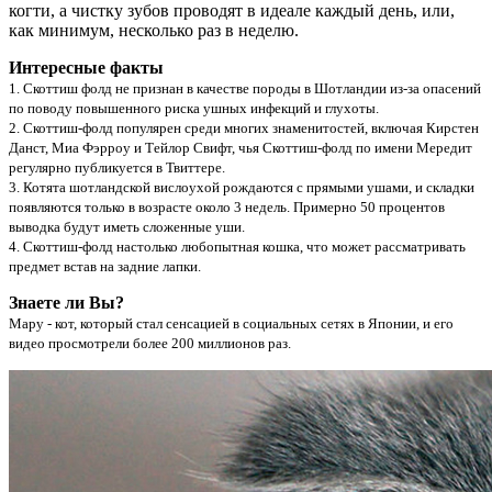
когти, а чистку зубов проводят в идеале каждый день, или,
как минимум, несколько раз в неделю.
Интересные факты
1. Скоттиш фолд не признан в качестве породы в Шотландии из-за опасений
по поводу повышенного риска ушных инфекций и глухоты.
2. Скоттиш-фолд популярен среди многих знаменитостей, включая Кирстен
Данст, Миа Фэрроу и Тейлор Свифт, чья Скоттиш-фолд по имени Мередит
регулярно публикуется в Твиттере.
3. Котята шотландской вислоухой рождаются с прямыми ушами, и складки
появляются только в возрасте около 3 недель. Примерно 50 процентов
выводка будут иметь сложенные уши.
4. Скоттиш-фолд настолько любопытная кошка, что может рассматривать
предмет встав на задние лапки.
Знаете ли Вы?
Мару - кот, который стал сенсацией в социальных сетях в Японии, и его
видео просмотрели более 200 миллионов раз.