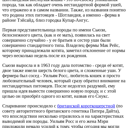
порода, так как обладает очень нестандартной формой ушей,
что отражено и в самом названии. Также, из названия понятно
что родина этих питомцев - Шотландия, а именно - ферма в
районе Тэйсайд, близ городка Купар-Ангус.
Первая представительница породы по имени Сьюзи,
белоснежного цвета, (как и ее мать), появилась на свет
совершенно случайно - у ее братьев и сестер уши были
совершенно стандартного типа. Владелец фермы Мак Рейс,
которому принадлежали котята, заметил отклонение от нормы
через несколько недель после их рождения.
Сьюзи выросла и в 1963 году дала потомство - среди её котят,
двое также имели шерсть белого цвета, и сложенные уши. У
фермера был сосед - Уильям Росс, любитель кошек и просто
любознательный человек, который сразу обратил внимание на
нестандартных питомцев. После недолгих раздумий, ему
пришла идея вывести совершенно новую породу, и с этой
целью он приобрёл одного из котят, назвав его Снукс.
Спаривание происходило с
британской короткошерстной
(по
совету авторитетного британского генетика Питера Дайта),
что впоследствии несколько отразилось и на характеристиках
выводимой им породы. Уильям Росс и его жена Мэри
приложили немало усилий к тому, чтобы сегодня мы могли