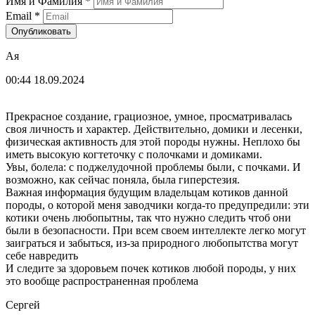
Имя и Фамилия
*
Email
*
Опубликовать
Ая
00:44 18.09.2024
Прекрасное создание, грациозное, умное, просматривалась
своя личность и характер. Действительно, домики и лесенки,
физическая активность для этой породы нужны. Неплохо бы
иметь высокую когтеточку с полочками и домиками.
Увы, болела: с поджелудочной проблемы были, с почками. И
возможно, как сейчас поняла, была гиперстезия.
Важная информация будущим владельцам котиков данной
породы, о которой меня заводчики когда-то предупредили: эти
котики очень любопытны, так что нужно следить чтоб они
были в безопасности. При всем своем интеллекте легко могут
заиграться и забыться, из-за природного любопытства могут
себе навредить
И следите за здоровьем почек котиков любой породы, у них
это вообще распространенная проблема
Сергей