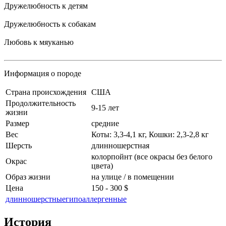
Дружелюбность к детям
Дружелюбность к собакам
Любовь к мяуканью
Информация о породе
Cтрана происхождения
США
Продолжительность
9-15 лет
жизни
Размер
средние
Вес
Коты: 3,3-4,1 кг, Кошки: 2,3-2,8 кг
Шерсть
длинношерстная
колорпойнт (все окрасы без белого
Окрас
цвета)
Образ жизни
на улице / в помещении
Цена
150 - 300 $
длинношерстные
гипоаллергенные
История