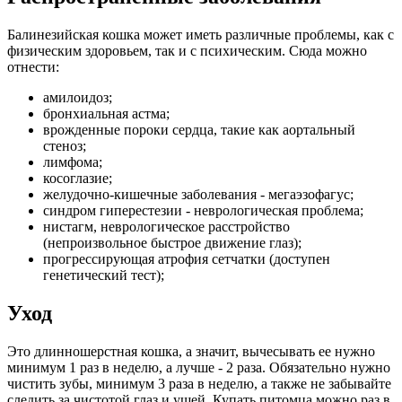
Балинезийская кошка может иметь различные проблемы, как с
физическим здоровьем, так и с психическим. Сюда можно
отнести:
амилоидоз;
бронхиальная астма;
врожденные пороки сердца, такие как аортальный
стеноз;
лимфома;
косоглазие;
желудочно-кишечные заболевания - мегаэзофагус;
синдром гиперестезии - неврологическая проблема;
нистагм, неврологическое расстройство
(непроизвольное быстрое движение глаз);
прогрессирующая атрофия сетчатки (доступен
генетический тест);
Уход
Это длинношерстная кошка, а значит, вычесывать ее нужно
минимум 1 раз в неделю, а лучше - 2 раза. Обязательно нужно
чистить зубы, минимум 3 раза в неделю, а также не забывайте
следить за чистотой глаз и ушей. Купать питомца можно раз в