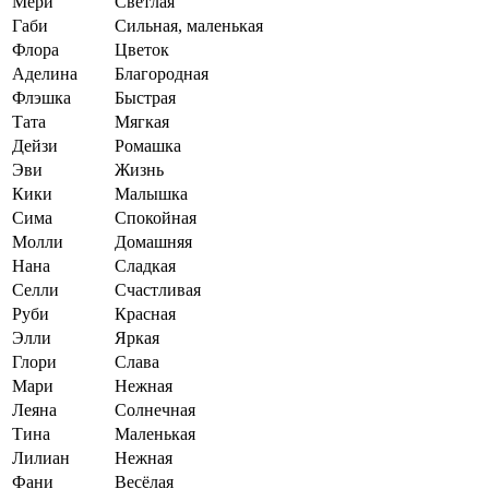
Мери
Светлая
Габи
Сильная, маленькая
Флора
Цветок
Аделина
Благородная
Флэшка
Быстрая
Тата
Мягкая
Дейзи
Ромашка
Эви
Жизнь
Кики
Малышка
Сима
Спокойная
Молли
Домашняя
Нана
Сладкая
Селли
Счастливая
Руби
Красная
Элли
Яркая
Глори
Слава
Мари
Нежная
Леяна
Солнечная
Тина
Маленькая
Лилиан
Нежная
Фани
Весёлая