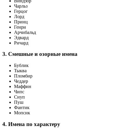
Виндзор
Чарльз
Герцог
Лорд
Принц
Генри
Арчибальд
Эдвард
Ричард
3. Смешные и озорные имена
Бублик
Тыква
Пломбир
Чеддер
Маффин
Чипс
Снуп
Пуш
Фантик
Мопсик
4. Имена по характеру