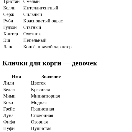
Тристан
Смелый
Келли
Интеллигентный
Серж
Сильный
Руби
Красноватый окрас
Гудзон
Статный
Хантер
Охотник
Эш
Пепельный
Ланс
Копьё, прямой характер
Клички для корги — девочек
Имя
Значение
Лили
Цветок
Белла
Красивая
Мими
Миниатюрная
Коко
Модная
Грейс
Грациозная
Луна
Спокойная
Фифи
Озорная
Пуфи
Пушистая