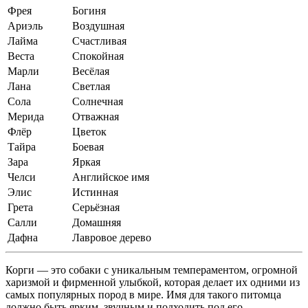
Фрея
Богиня
Ариэль
Воздушная
Лайма
Счастливая
Веста
Спокойная
Марли
Весёлая
Лана
Светлая
Сола
Солнечная
Мерида
Отважная
Флёр
Цветок
Тайра
Боевая
Зара
Яркая
Челси
Английское имя
Элис
Истинная
Грета
Серьёзная
Салли
Домашняя
Дафна
Лавровое дерево
Корги — это собаки с уникальным темпераментом, огромной
харизмой и фирменной улыбкой, которая делает их одними из
самых популярных пород в мире. Имя для такого питомца
должно быть ярким, звучным и подходить под его