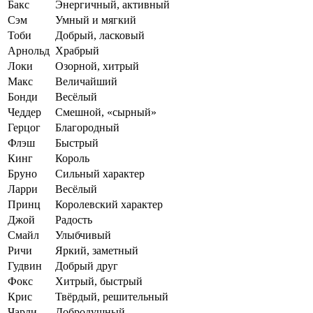
Бакс
Энергичный, активный
Сэм
Умный и мягкий
Тоби
Добрый, ласковый
Арнольд
Храбрый
Локи
Озорной, хитрый
Макс
Величайший
Бонди
Весёлый
Чеддер
Смешной, «сырный»
Герцог
Благородный
Флэш
Быстрый
Кинг
Король
Бруно
Сильный характер
Ларри
Весёлый
Принц
Королевский характер
Джой
Радость
Смайл
Улыбчивый
Ричи
Яркий, заметный
Гудвин
Добрый друг
Фокс
Хитрый, быстрый
Крис
Твёрдый, решительный
Чарли
Добродушный