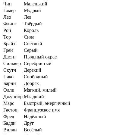
Чип
Маленький
Гомер
Мудрый
Лео
Лев
Флинт
Твёрдый
Рой
Король
Тор
Сила
Брайт
Светлый
Грей
Серый
Дасти
Пыльный окрас
Сильвер
Серебристый
Скутч
Дерзкий
Пако
Свободный
Барни
Добряк
Олли
Мягкий, милый
Джуниор
Младший
Марс
Быстрый, энергичный
Гастон
Французское имя
Фред
Надёжный
Бадди
Друг
Вилли
Весёлый