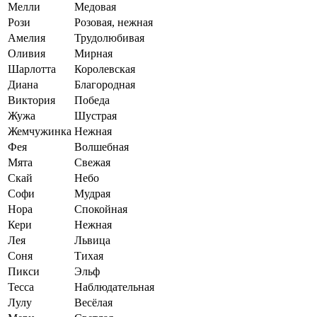
Мелли
Медовая
Рози
Розовая, нежная
Амелия
Трудолюбивая
Оливия
Мирная
Шарлотта
Королевская
Диана
Благородная
Виктория
Победа
Жужа
Шустрая
Жемчужинка
Нежная
Фея
Волшебная
Мята
Свежая
Скай
Небо
Софи
Мудрая
Нора
Спокойная
Кери
Нежная
Лея
Львица
Соня
Тихая
Пикси
Эльф
Тесса
Наблюдательная
Лулу
Весёлая