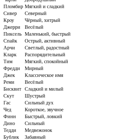
Пломбир
Мягкий и сладкий
Сивер
Северный
Кроу
Чёрный, хитрый
Джерри
Весёлый
Пиксель
Маленький, быстрый
Спайк
Острый, активный
Арчи
Светлый, радостный
Кларк
Распорядительный
Тим
Мягкий, спокойный
Фредди
Мирный
Джек
Классическое имя
Реми
Весёлый
Бисквит
Сладкий и милый
Скут
Шустрый
Гас
Сильный дух
Чед
Короткое, звучное
Финн
Быстрый, ловкий
Дино
Сильный
Тедди
Медвежонок
Бублик
Забавный