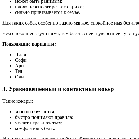
может быть ранимым;
плохо переносит резкие окрики;
сильно привязывается к семье.
Для таких собак особенно важно мягкое, спокойное имя без агр
Чем спокойнее звучит имя, тем безопаснее и увереннее чувству
Подходящие варианты:
Лили
Софи
Ари
Тея
Оли
3. Уравновешенный и контактный кокер
Такие кокеры:
хорошо обучаются;
быстро понимают правила;
умеют переключаться;
комфортны в быту.
Им подходят практически любые нейтральные клички, если он