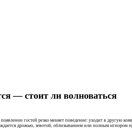
тся — стоит ли волноваться
появлении гостей резко меняет поведение: уходит в другую комна
овождается дрожью, зевотой, облизыванием или полным игнором 