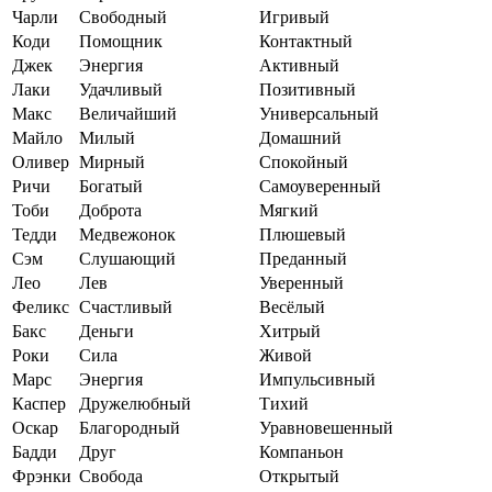
Чарли
Свободный
Игривый
Коди
Помощник
Контактный
Джек
Энергия
Активный
Лаки
Удачливый
Позитивный
Макс
Величайший
Универсальный
Майло
Милый
Домашний
Оливер
Мирный
Спокойный
Ричи
Богатый
Самоуверенный
Тоби
Доброта
Мягкий
Тедди
Медвежонок
Плюшевый
Сэм
Слушающий
Преданный
Лео
Лев
Уверенный
Феликс
Счастливый
Весёлый
Бакс
Деньги
Хитрый
Роки
Сила
Живой
Марс
Энергия
Импульсивный
Каспер
Дружелюбный
Тихий
Оскар
Благородный
Уравновешенный
Бадди
Друг
Компаньон
Фрэнки
Свобода
Открытый