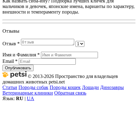
Как назвать сиба-ину? Подборка лучших кличек для
мальчиков и девочек, японские имена, варианты по характеру,
внешности и темпераменту породы.
Отзывы
Отзыв
*
Имя и Фамилия
*
Email
*
Опубликовать
© 2013-2026 Пространство для владельцев
домашних животных petsi.net
Статьи
Породы собак
Породы кошек
Лошади
Динозавры
Ветеринарные клиники
Обратная связь
Язык:
RU
|
UA