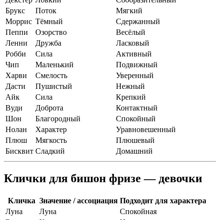
Брукс
Поток
Мягкий
Моррис
Тёмный
Сдержанный
Пеппи
Озорство
Весёлый
Ленни
Дружба
Ласковый
Робби
Сила
Активный
Чип
Маленький
Подвижный
Харви
Смелость
Уверенный
Дасти
Пушистый
Нежный
Айк
Сила
Крепкий
Вуди
Доброта
Контактный
Шон
Благородный
Спокойный
Нолан
Характер
Уравновешенный
Плюш
Мягкость
Плюшевый
Бисквит
Сладкий
Домашний
Клички для бишон фризе — девочки
Кличка
Значение / ассоциация
Подходит для характера
Луна
Луна
Спокойная