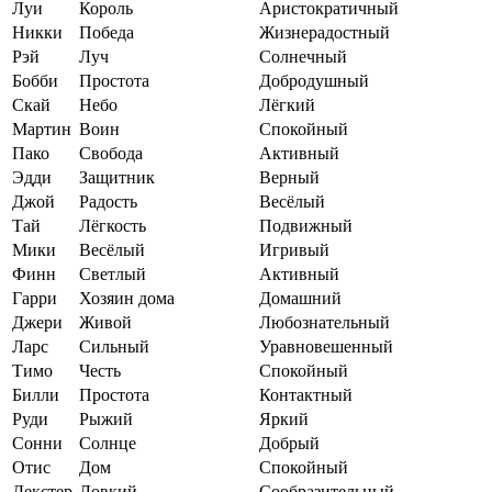
Луи
Король
Аристократичный
Никки
Победа
Жизнерадостный
Рэй
Луч
Солнечный
Бобби
Простота
Добродушный
Скай
Небо
Лёгкий
Мартин
Воин
Спокойный
Пако
Свобода
Активный
Эдди
Защитник
Верный
Джой
Радость
Весёлый
Тай
Лёгкость
Подвижный
Мики
Весёлый
Игривый
Финн
Светлый
Активный
Гарри
Хозяин дома
Домашний
Джери
Живой
Любознательный
Ларс
Сильный
Уравновешенный
Тимо
Честь
Спокойный
Билли
Простота
Контактный
Руди
Рыжий
Яркий
Сонни
Солнце
Добрый
Отис
Дом
Спокойный
Декстер
Ловкий
Сообразительный