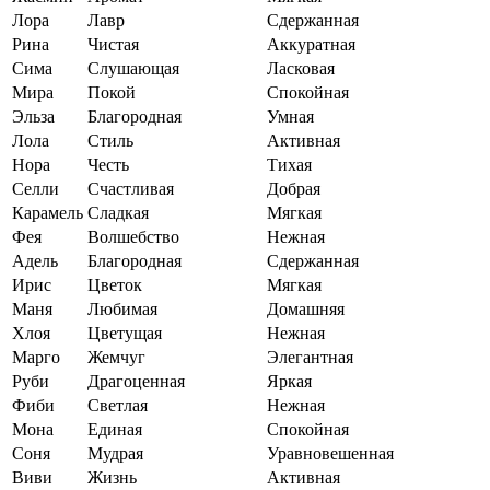
Лора
Лавр
Сдержанная
Рина
Чистая
Аккуратная
Сима
Слушающая
Ласковая
Мира
Покой
Спокойная
Эльза
Благородная
Умная
Лола
Стиль
Активная
Нора
Честь
Тихая
Селли
Счастливая
Добрая
Карамель
Сладкая
Мягкая
Фея
Волшебство
Нежная
Адель
Благородная
Сдержанная
Ирис
Цветок
Мягкая
Маня
Любимая
Домашняя
Хлоя
Цветущая
Нежная
Марго
Жемчуг
Элегантная
Руби
Драгоценная
Яркая
Фиби
Светлая
Нежная
Мона
Единая
Спокойная
Соня
Мудрая
Уравновешенная
Виви
Жизнь
Активная