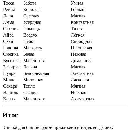
Тэсса
Забота
Умная
Рейна
Королева
Гордая
Лана
Светлая
Мягкая
Эмма
Усердная
Контактная
Офелия
Помощь
Тихая
Айра
Воздух
Лёгкая
Скай
Небо
Свободная
Плюша
Мягкость
Плюшевая
Снежка
Белая
Нежная
Бусинка
Маленькая
Домашняя
Зефирка
Лёгкая
Мягкая
Пудра
Белоснежная
Элегантная
Милка
Молочная
Ласковая
Сахара
Тепло
Мягкая
Ваниль
Сладкая
Нежная
Капля
Маленькая
Аккуратная
Итог
Кличка для бишон фризе приживается тогда, когда она: