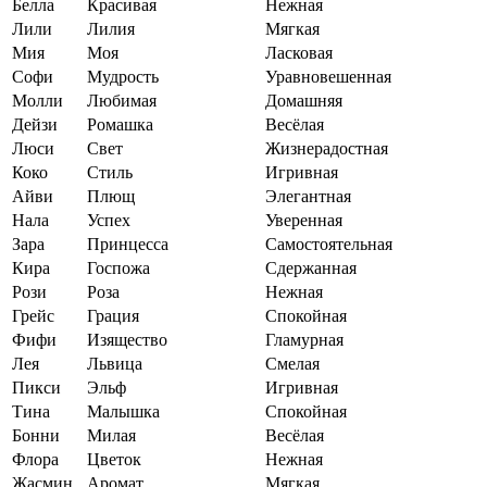
Белла
Красивая
Нежная
Лили
Лилия
Мягкая
Мия
Моя
Ласковая
Софи
Мудрость
Уравновешенная
Молли
Любимая
Домашняя
Дейзи
Ромашка
Весёлая
Люси
Свет
Жизнерадостная
Коко
Стиль
Игривная
Айви
Плющ
Элегантная
Нала
Успех
Уверенная
Зара
Принцесса
Самостоятельная
Кира
Госпожа
Сдержанная
Рози
Роза
Нежная
Грейс
Грация
Спокойная
Фифи
Изящество
Гламурная
Лея
Львица
Смелая
Пикси
Эльф
Игривная
Тина
Малышка
Спокойная
Бонни
Милая
Весёлая
Флора
Цветок
Нежная
Жасмин
Аромат
Мягкая