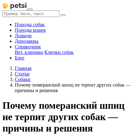
Породы собак
Породы кошек
Лошади
Динозавры
Справочник
Вет. клиники
Клички собак
Блог
Главная
Статьи
Собаки
Почему померанский шпиц не терпит других собак —
причины и решения
Почему померанский шпиц
не терпит других собак —
причины и решения