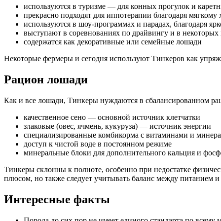
используются в туризме — для конных прогулок и карет
прекрасно подходят для иппотерапии благодаря мягкому
используются в шоу-программах и парадах, благодаря яр
выступают в соревнованиях по драйвингу и в некоторых
содержатся как декоративные или семейные лошади
Некоторые фермеры и сегодня используют Тинкеров как упряжн
Рацион лошади
Как и все лошади, Тинкеры нуждаются в сбалансированном раци
качественное сено — основной источник клетчатки
злаковые (овес, ячмень, кукуруза) — источник энергии
специализированные комбикорма с витаминами и минер
доступ к чистой воде в постоянном режиме
минеральные блоки для дополнительного кальция и фосф
Тинкеры склонны к полноте, особенно при недостатке физичес
плюсом, но также следует учитывать баланс между питанием и
Интересные факты
Порода до сих пор не имеет единого стандарта по всему м