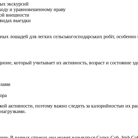
ных экскурсий
 ходу и уравновешенному нраву
кой внешности
 видах выездки
ых лошадей для легких сельськогосподарських робіт, особенно 
оне, который учитывает их активность, возраст и состояние зд
алами
ора
кой активности, поэтому важно следить за калорийностью их ра
 нагрузками.
иру. В разных странах она может называться Gypsy Cob, Irish Co