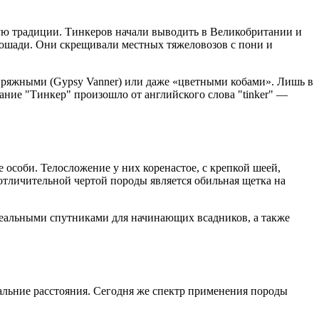
кую традиции. Тинкеров начали выводить в Великобритании и
ошади. Они скрещивали местных тяжеловозов с пони и
пряжными (Gypsy Vanner) или даже «цветными кобами». Лишь в
ание "Тинкер" произошло от английского слова "tinker" —
 особи. Телосложение у них коренастое, с крепкой шеей,
тличительной чертой породы является обильная щетка на
деальными спутниками для начинающих всадников, а также
альние расстояния. Сегодня же спектр применения породы