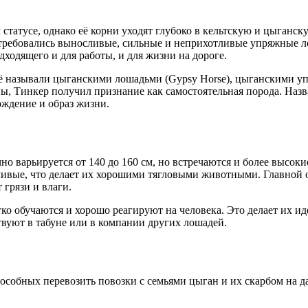
статусе, однако её корни уходят глубоко в кельтскую и цыганс
требовались выносливые, сильные и неприхотливые упряжные л
ходящего и для работы, и для жизни на дороге.
 её называли цыганскими лошадьми (Gypsy Horse), цыганскими у
ы, Тинкер получил признание как самостоятельная порода. Назв
ождение и образ жизни.
 варьируется от 140 до 160 см, но встречаются и более высокие
вые, что делает их хорошими тягловыми животными. Главной о
грязи и влаги.
о обучаются и хорошо реагируют на человека. Это делает их и
вуют в табуне или в компании других лошадей.
собных перевозить повозки с семьями цыган и их скарбом на д