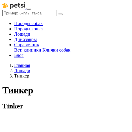
Породы собак
Породы кошек
Лошади
Динозавры
Справочник
Вет. клиники
Клички собак
Блог
Главная
Лошади
Тинкер
Тинкер
Tinker