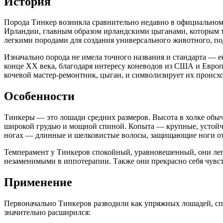
История
Порода Тинкер возникла сравнительно недавно в официальном 
Ирландии, главным образом ирландскими цыганами, которым 
легкими породами для создания универсального животного, под
Изначально порода не имела точного названия и стандарта —
конце XX века, благодаря интересу коневодов из США и Европ
кочевой мастер-ремонтник, цыган, и символизирует их происх
Особенности
Тинкеры — это лошади средних размеров. Высота в холке обычно
широкой грудью и мощной спиной. Копыта — крупные, устойчи
ногах — длинные и шелковистые волосы, защищающие ноги от 
Темперамент у Тинкеров спокойный, уравновешенный, они легк
незаменимыми в иппотерапии. Также они прекрасно себя чувст
Применение
Первоначально Тинкеров разводили как упряжных лошадей, спо
значительно расширился: