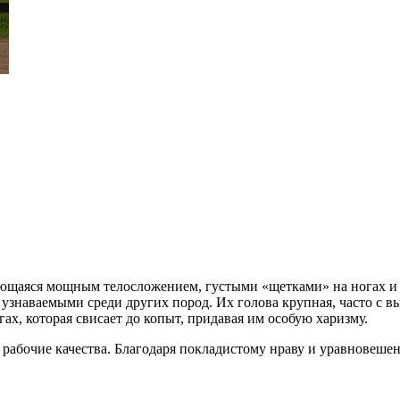
ающаяся мощным телосложением, густыми «щетками» на ногах и
 узнаваемыми среди других пород. Их голова крупная, часто с в
гах, которая свисает до копыт, придавая им особую харизму.
 и рабочие качества. Благодаря покладистому нраву и уравнове