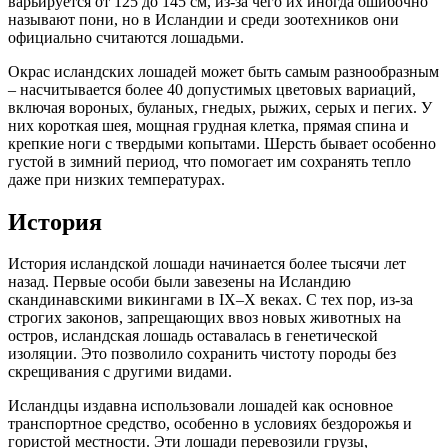
варьируется от 125 до 145 см, из-за чего их иногда ошибочно
называют пони, но в Исландии и среди зоотехников они
официально считаются лошадьми.
Окрас исландских лошадей может быть самым разнообразным
– насчитывается более 40 допустимых цветовых вариаций,
включая вороных, буланых, гнедых, рыжих, серых и пегих. У
них короткая шея, мощная грудная клетка, прямая спина и
крепкие ноги с твердыми копытами. Шерсть бывает особенно
густой в зимний период, что помогает им сохранять тепло
даже при низких температурах.
История
История исландской лошади начинается более тысячи лет
назад. Первые особи были завезены на Исландию
скандинавскими викингами в IX–X веках. С тех пор, из-за
строгих законов, запрещающих ввоз новых животных на
остров, исландская лошадь оставалась в генетической
изоляции. Это позволило сохранить чистоту породы без
скрещивания с другими видами.
Исландцы издавна использовали лошадей как основное
транспортное средство, особенно в условиях бездорожья и
гористой местности. Эти лошади перевозили грузы,