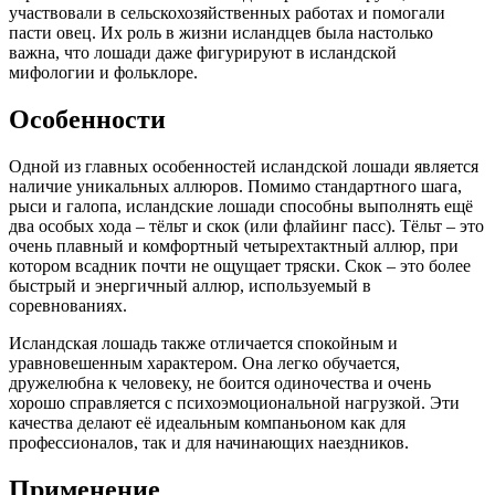
участвовали в сельскохозяйственных работах и помогали
пасти овец. Их роль в жизни исландцев была настолько
важна, что лошади даже фигурируют в исландской
мифологии и фольклоре.
Особенности
Одной из главных особенностей исландской лошади является
наличие уникальных аллюров. Помимо стандартного шага,
рыси и галопа, исландские лошади способны выполнять ещё
два особых хода – тёльт и скок (или флайинг пасс). Тёльт – это
очень плавный и комфортный четырехтактный аллюр, при
котором всадник почти не ощущает тряски. Скок – это более
быстрый и энергичный аллюр, используемый в
соревнованиях.
Исландская лошадь также отличается спокойным и
уравновешенным характером. Она легко обучается,
дружелюбна к человеку, не боится одиночества и очень
хорошо справляется с психоэмоциональной нагрузкой. Эти
качества делают её идеальным компаньоном как для
профессионалов, так и для начинающих наездников.
Применение