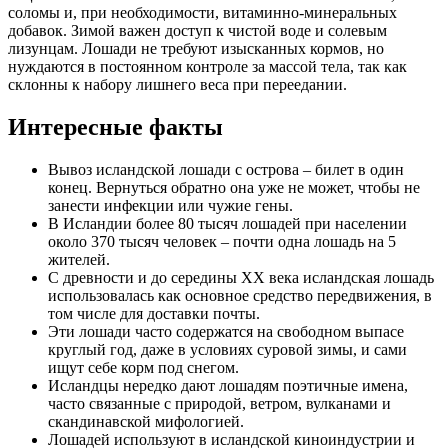
соломы и, при необходимости, витаминно-минеральных
добавок. Зимой важен доступ к чистой воде и солевым
лизунцам. Лошади не требуют изысканных кормов, но
нуждаются в постоянном контроле за массой тела, так как
склонны к набору лишнего веса при переедании.
Интересные факты
Вывоз исландской лошади с острова – билет в один
конец. Вернуться обратно она уже не может, чтобы не
занести инфекции или чужие гены.
В Исландии более 80 тысяч лошадей при населении
около 370 тысяч человек – почти одна лошадь на 5
жителей.
С древности и до середины XX века исландская лошадь
использовалась как основное средство передвижения, в
том числе для доставки почты.
Эти лошади часто содержатся на свободном выпасе
круглый год, даже в условиях суровой зимы, и сами
ищут себе корм под снегом.
Исландцы нередко дают лошадям поэтичные имена,
часто связанные с природой, ветром, вулканами и
скандинавской мифологией.
Лошадей используют в исландской киноиндустрии и