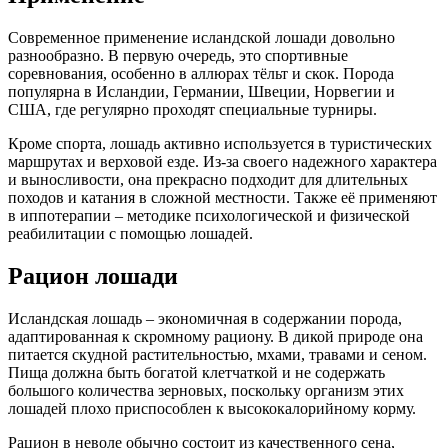
Современное применение исландской лошади довольно
разнообразно. В первую очередь, это спортивные
соревнования, особенно в аллюрах тёльт и скок. Порода
популярна в Исландии, Германии, Швеции, Норвегии и
США, где регулярно проходят специальные турниры.
Кроме спорта, лошадь активно используется в туристических
маршрутах и верховой езде. Из-за своего надежного характера
и выносливости, она прекрасно подходит для длительных
походов и катания в сложной местности. Также её применяют
в иппотерапии – методике психологической и физической
реабилитации с помощью лошадей.
Рацион лошади
Исландская лошадь – экономичная в содержании порода,
адаптированная к скромному рациону. В дикой природе она
питается скудной растительностью, мхами, травами и сеном.
Пища должна быть богатой клетчаткой и не содержать
большого количества зерновых, поскольку организм этих
лошадей плохо приспособлен к высококалорийному корму.
Рацион в неволе обычно состоит из качественного сена,