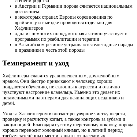
степени родства
в Австрии и Германии порода считается национальным
достоянием
в некоторых странах Европы соревнования по
драйвингу и выездке проводятся отдельно для
Хафлингеров
одна из немногих пород, которая активно участвует в
программах по реабилитации и терапии
в Альпийском регионе устраиваются ежегодные парады
и праздники в честь этой породы
Темперамент и уход
Хафлингеры славятся уравновешенным, дружелюбным
нравом. Они быстро привыкают к человеку, хорошо
поддаются обучению, не склонны к агрессии и отлично
чувствуют настроение владельца. Именно это делает их
незаменимыми партнерами для начинающих всадников и
детей.
Уход за Хафлингером включает регулярное чистку шерсти,
проверку и расчистку копыт, а также контроль за зубами и
вакцинацией. Благодаря густому шерстяному покрову, порода
хорошо переносит холодный климат, но в летний период
требует затенённых мест и защиты от насекомых.