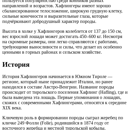
пользуется популярностью среди конников разных
направлений и возрастов. Хафлингеры имеют хорошо
сбалансированное телосложение, широкую грудную клетку,
сильные конечности и выразительные глаза, которые
подчёркивают добродушный характер породы.
Высота в холке у Хафлингеров колеблется от 137 до 150 см,
вес взрослой лошади может достигать 450–600 кг. Несмотря
на скромные размеры, они легко справляются с работами,
требующими выносливости и силы, что делает их особенно
ценными в горных районах и сельском хозяйстве.
История
История Хафлингеров начинается в Южном Тироле —
регионе, который ныне принадлежит Италии, но ранее
находился в составе Австро-Венгрии. Название породы
происходит от тирольского поселения Хафлинг (Hafling), где и
была выведена эта лошадь. Первые упоминания о лошадях,
схожих с современными Хафлингерами, относятся к середине
XIX века.
Ключевую роль в формировании породы сыграл жеребец по
кличке 249 Фолли (Folie), родившийся в 1874 году от
восточного жеребца и местной тирольской кобылы.