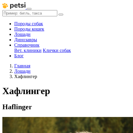
Породы собак
Породы кошек
Лошади
Динозавры
Справочник
Вет. клиники
Клички собак
Блог
Главная
Лошади
Хафлингер
Хафлингер
Haflinger