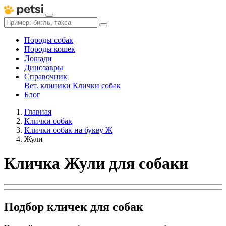
Породы собак
Породы кошек
Лошади
Динозавры
Справочник
Вет. клиники
Клички собак
Блог
Главная
Клички собак
Клички собак на букву Ж
Жули
Кличка Жули для собаки
Подбор кличек для собак