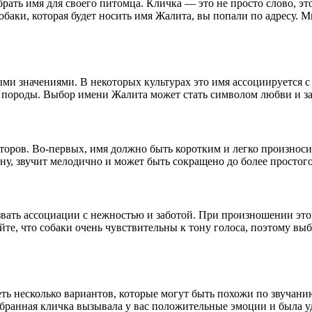
рать имя для своего питомца. Кличка — это не просто слово, эт
обаки, которая будет носить имя Жалита, вы попали по адресу. М
ми значениями. В некоторых культурах это имя ассоциируется с
й породы. Выбор имени Жалита может стать символом любви и за
торов. Во-первых, имя должно быть коротким и легко произноси
ину, звучит мелодично и может быть сокращено до более простог
вать ассоциации с нежностью и заботой. При произношении это
йте, что собаки очень чувствительны к тону голоса, поэтому вы
еть несколько вариантов, которые могут быть похожи по звучан
ыбранная кличка вызывала у вас положительные эмоции и была у