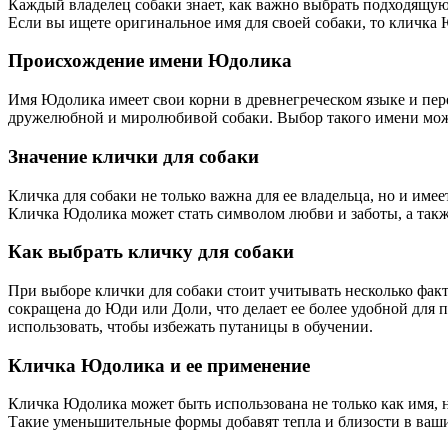
Каждый владелец собаки знает, как важно выбрать подходящую 
Если вы ищете оригинальное имя для своей собаки, то кличка 
Происхождение имени Юдолика
Имя Юдолика имеет свои корни в древнегреческом языке и пер
дружелюбной и миролюбивой собаки. Выбор такого имени може
Значение клички для собаки
Кличка для собаки не только важна для ее владельца, но и име
Кличка Юдолика может стать символом любви и заботы, а также
Как выбрать кличку для собаки
При выборе клички для собаки стоит учитывать несколько фак
сокращена до Юди или Доли, что делает ее более удобной для 
использовать, чтобы избежать путаницы в обучении.
Кличка Юдолика и ее применение
Кличка Юдолика может быть использована не только как имя, 
Такие уменьшительные формы добавят тепла и близости в ваш