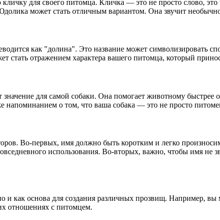
кличку для своего питомца. Кличка — это не просто слово, это 
Юдолика может стать отличным вариантом. Она звучит необычно 
еводится как "долина". Это название может символизировать сп
т стать отражением характера вашего питомца, который принос
ет значение для самой собаки. Она помогает животному быстрее 
 напоминанием о том, что ваша собака — это не просто питомец
торов. Во-первых, имя должно быть коротким и легко произнос
повседневного использования. Во-вторых, важно, чтобы имя не з
но и как основа для создания различных прозвищ. Например, в
их отношениях с питомцем.