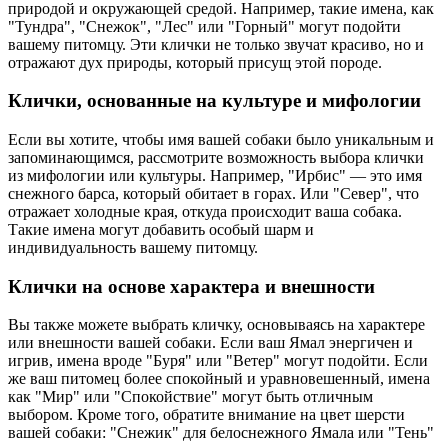
природой и окружающей средой. Например, такие имена, как
"Тундра", "Снежок", "Лес" или "Горный" могут подойти
вашему питомцу. Эти клички не только звучат красиво, но и
отражают дух природы, который присущ этой породе.
Клички, основанные на культуре и мифологии
Если вы хотите, чтобы имя вашей собаки было уникальным и
запоминающимся, рассмотрите возможность выбора клички
из мифологии или культуры. Например, "Ирбис" — это имя
снежного барса, который обитает в горах. Или "Север", что
отражает холодные края, откуда происходит ваша собака.
Такие имена могут добавить особый шарм и
индивидуальность вашему питомцу.
Клички на основе характера и внешности
Вы также можете выбрать кличку, основываясь на характере
или внешности вашей собаки. Если ваш Ямал энергичен и
игрив, имена вроде "Буря" или "Ветер" могут подойти. Если
же ваш питомец более спокойный и уравновешенный, имена
как "Мир" или "Спокойствие" могут быть отличным
выбором. Кроме того, обратите внимание на цвет шерсти
вашей собаки: "Снежик" для белоснежного Ямала или "Тень"