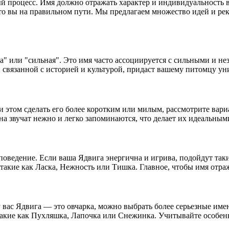
 процесс. Имя должно отражать характер и индивидуальность в
то вы на правильном пути. Мы предлагаем множество идей и рек
да" или "сильная". Это имя часто ассоциируется с сильными и 
, связанной с историей и культурой, придаст вашему питомцу ун
ри этом сделать его более коротким или милым, рассмотрите ва
на звучат нежно и легко запоминаются, что делает их идеальны
 поведение. Если ваша Ядвига энергична и игрива, подойдут та
 такие как Ласка, Нежность или Тишка. Главное, чтобы имя отр
 вас Ядвига — это овчарка, можно выбрать более серьезные име
 такие как Пухляшка, Лапочка или Снежинка. Учитывайте особен