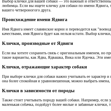
Выбор клички для вашей собаки — это важный и ответственный
любимца. Если вы ищете кличку для собаки по имени Ядвига, 
вашего четвероногого друга.
Происхождение имени Ядвига
Имя Ядвига имеет славянские корни и переводится как "воево
качествами, имя Ядвига будет как нельзя кстати. Выбор клички
Клички, производные от Ядвиги
Если вы хотите сохранить связь с оригинальным именем, но п
такие варианты, как Ядва, Ядвашка, Вика или Ядочка. Эти име
Клички, отражающие характер собаки
При выборе клички для собаки важно учитывать ее характер и
она более спокойная и уравновешенная, можно выбрать имена,
Клички в зависимости от породы
Также стоит учитывать породу вашей собаки. Например, если у
маленькая собачка, подойдут более милые и забавные клички,