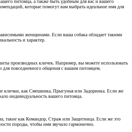
ашего питомца, а также быть удобным для вас и вашего
омендаций, которые помогут вам выбрать идеальное имя для
независимыми женщинами. Если ваша собака обладает такими
икальность и характер.
рианты производных кличек. Например, вы можете использовать
ми для повседневного общения с вашим питомцем.
кие клички, как Смешинка, Прыгунья или Задоринка. Если же
ажало индивидуальность вашего питомца.
на, такие как Командор, Страж или Защитница. Если же это
ности породы, чтобы имя звучало гармонично.