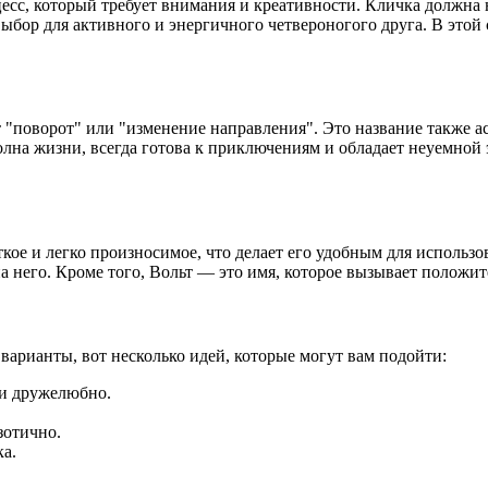
сс, который требует внимания и креативности. Кличка должна не
выбор для активного и энергичного четвероногого друга. В этой
ет "поворот" или "изменение направления". Это название также ас
олна жизни, всегда готова к приключениям и обладает неуемной 
кое и легко произносимое, что делает его удобным для использо
на него. Кроме того, Вольт — это имя, которое вызывает положи
 варианты, вот несколько идей, которые могут вам подойти:
 и дружелюбно.
зотично.
ка.