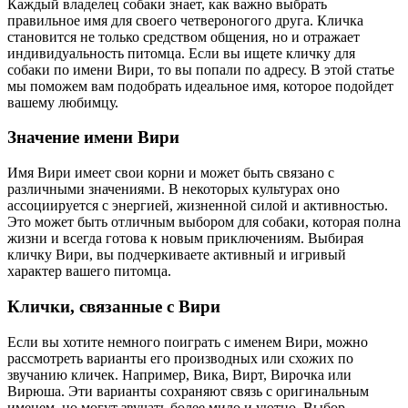
Каждый владелец собаки знает, как важно выбрать
правильное имя для своего четвероногого друга. Кличка
становится не только средством общения, но и отражает
индивидуальность питомца. Если вы ищете кличку для
собаки по имени Вири, то вы попали по адресу. В этой статье
мы поможем вам подобрать идеальное имя, которое подойдет
вашему любимцу.
Значение имени Вири
Имя Вири имеет свои корни и может быть связано с
различными значениями. В некоторых культурах оно
ассоциируется с энергией, жизненной силой и активностью.
Это может быть отличным выбором для собаки, которая полна
жизни и всегда готова к новым приключениям. Выбирая
кличку Вири, вы подчеркиваете активный и игривый
характер вашего питомца.
Клички, связанные с Вири
Если вы хотите немного поиграть с именем Вири, можно
рассмотреть варианты его производных или схожих по
звучанию кличек. Например, Вика, Вирт, Вирочка или
Вирюша. Эти варианты сохраняют связь с оригинальным
именем, но могут звучать более мило и уютно. Выбор