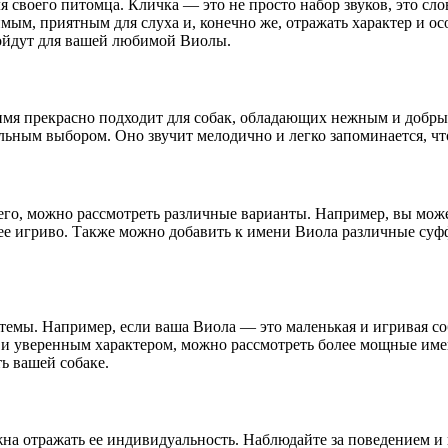
 своего питомца. Кличка — это не просто набор звуков, это сло
ым, приятным для слуха и, конечно же, отражать характер и ос
дойдут для вашей любимой Виолы.
 имя прекрасно подходит для собак, обладающих нежным и добры
льным выбором. Оно звучит мелодично и легко запоминается, чт
 его, можно рассмотреть различные варианты. Например, вы мож
лее игриво. Также можно добавить к имени Виола различные суф
емы. Например, если ваша Виола — это маленькая и игривая соб
 и уверенным характером, можно рассмотреть более мощные имен
ь вашей собаке.
лжна отражать ее индивидуальность. Наблюдайте за поведением