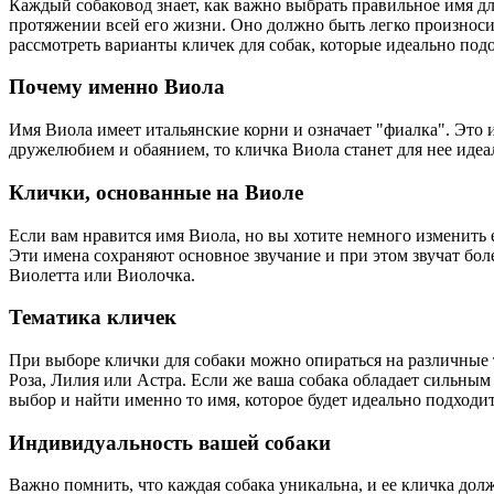
Каждый собаковод знает, как важно выбрать правильное имя для
протяжении всей его жизни. Оно должно быть легко произносим
рассмотреть варианты кличек для собак, которые идеально по
Почему именно Виола
Имя Виола имеет итальянские корни и означает "фиалка". Это
дружелюбием и обаянием, то кличка Виола станет для нее идеа
Клички, основанные на Виоле
Если вам нравится имя Виола, но вы хотите немного изменить
Эти имена сохраняют основное звучание и при этом звучат бо
Виолетта или Виолочка.
Тематика кличек
При выборе клички для собаки можно опираться на различные т
Роза, Лилия или Астра. Если же ваша собака обладает сильным
выбор и найти именно то имя, которое будет идеально подходит
Индивидуальность вашей собаки
Важно помнить, что каждая собака уникальна, и ее кличка до