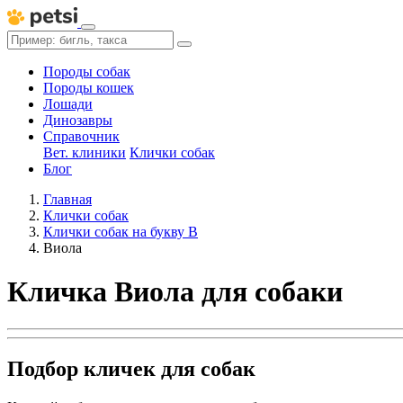
Породы собак
Породы кошек
Лошади
Динозавры
Справочник
Вет. клиники
Клички собак
Блог
Главная
Клички собак
Клички собак на букву В
Виола
Кличка Виола для собаки
Подбор кличек для собак